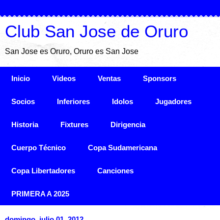
Club San Jose de Oruro
San Jose es Oruro, Oruro es San Jose
Inicio
Videos
Ventas
Sponsors
Socios
Inferiores
Idolos
Jugadores
Historia
Fixtures
Dirigencia
Cuerpo Técnico
Copa Sudamericana
Copa Libertadores
Canciones
PRIMERA A 2025
domingo, julio 01, 2012