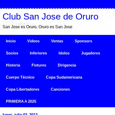
Club San Jose de Oruro
San Jose es Oruro, Oruro es San Jose
Inicio
Videos
Ventas
Sponsors
Socios
Inferiores
Idolos
Jugadores
Historia
Fixtures
Dirigencia
Cuerpo Técnico
Copa Sudamericana
Copa Libertadores
Canciones
PRIMERA A 2025
lunes, julio 02, 2012