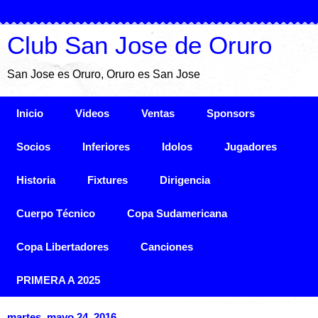
Club San Jose de Oruro
San Jose es Oruro, Oruro es San Jose
Inicio
Videos
Ventas
Sponsors
Socios
Inferiores
Idolos
Jugadores
Historia
Fixtures
Dirigencia
Cuerpo Técnico
Copa Sudamericana
Copa Libertadores
Canciones
PRIMERA A 2025
martes, mayo 24, 2016