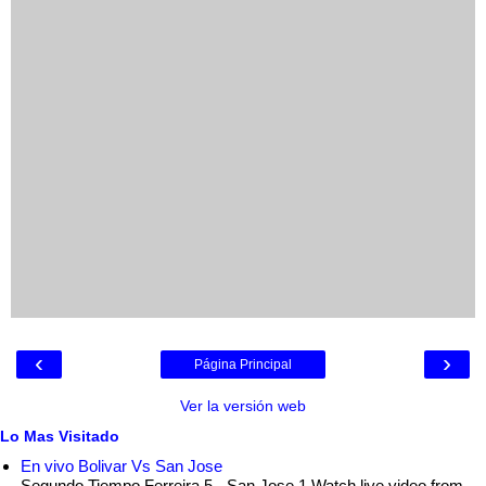
‹
›
Página Principal
Ver la versión web
Lo Mas Visitado
En vivo Bolivar Vs San Jose
Segundo Tiempo Ferreira 5 - San Jose 1 Watch live video from