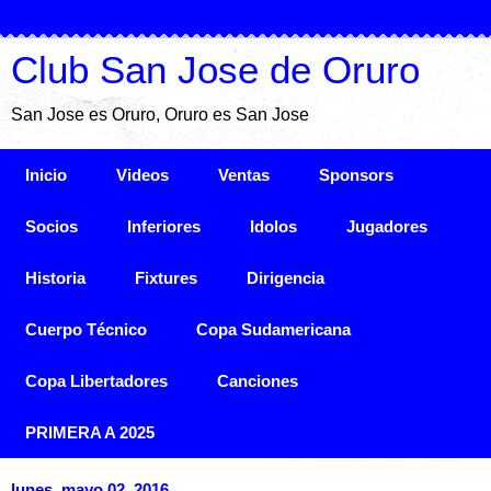
Club San Jose de Oruro
San Jose es Oruro, Oruro es San Jose
Inicio
Videos
Ventas
Sponsors
Socios
Inferiores
Idolos
Jugadores
Historia
Fixtures
Dirigencia
Cuerpo Técnico
Copa Sudamericana
Copa Libertadores
Canciones
PRIMERA A 2025
lunes, mayo 02, 2016