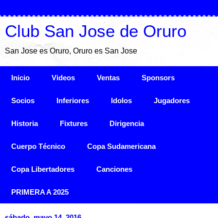
Club San Jose de Oruro
San Jose es Oruro, Oruro es San Jose
Inicio
Videos
Ventas
Sponsors
Socios
Inferiores
Idolos
Jugadores
Historia
Fixtures
Dirigencia
Cuerpo Técnico
Copa Sudamericana
Copa Libertadores
Canciones
PRIMERA A 2025
sábado, mayo 14, 2016