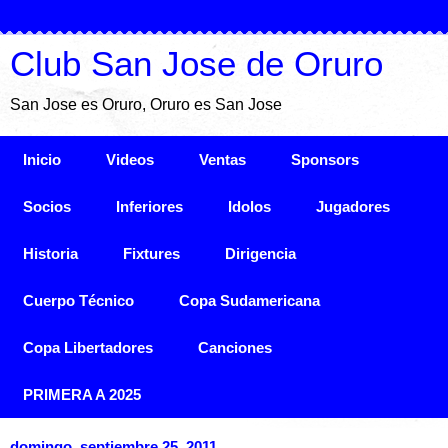
Club San Jose de Oruro
San Jose es Oruro, Oruro es San Jose
Inicio
Videos
Ventas
Sponsors
Socios
Inferiores
Idolos
Jugadores
Historia
Fixtures
Dirigencia
Cuerpo Técnico
Copa Sudamericana
Copa Libertadores
Canciones
PRIMERA A 2025
domingo, septiembre 25, 2011