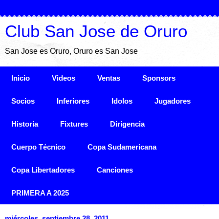
Club San Jose de Oruro
San Jose es Oruro, Oruro es San Jose
Inicio
Videos
Ventas
Sponsors
Socios
Inferiores
Idolos
Jugadores
Historia
Fixtures
Dirigencia
Cuerpo Técnico
Copa Sudamericana
Copa Libertadores
Canciones
PRIMERA A 2025
miércoles, septiembre 28, 2011