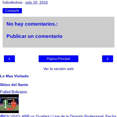
futbolbolivia
-
julio 20, 2016
Compartir
No hay comentarios.:
Publicar un comentario
‹
›
Página Principal
Ver la versión web
Lo Mas Visitado
Sitios del Santo
Futbol Boliviano
🔴EN VIVO: ABB vs Guabirá | Liga de la División Profesional, Fecha