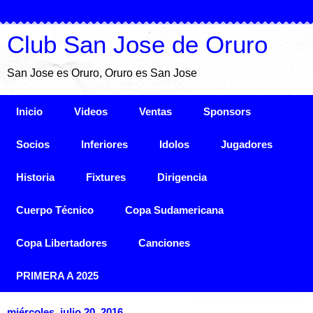
Club San Jose de Oruro
San Jose es Oruro, Oruro es San Jose
Inicio
Videos
Ventas
Sponsors
Socios
Inferiores
Idolos
Jugadores
Historia
Fixtures
Dirigencia
Cuerpo Técnico
Copa Sudamericana
Copa Libertadores
Canciones
PRIMERA A 2025
miércoles, julio 20, 2016