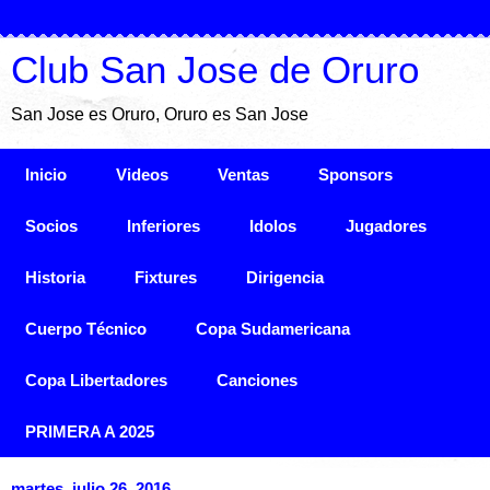
Club San Jose de Oruro
San Jose es Oruro, Oruro es San Jose
Inicio
Videos
Ventas
Sponsors
Socios
Inferiores
Idolos
Jugadores
Historia
Fixtures
Dirigencia
Cuerpo Técnico
Copa Sudamericana
Copa Libertadores
Canciones
PRIMERA A 2025
martes, julio 26, 2016