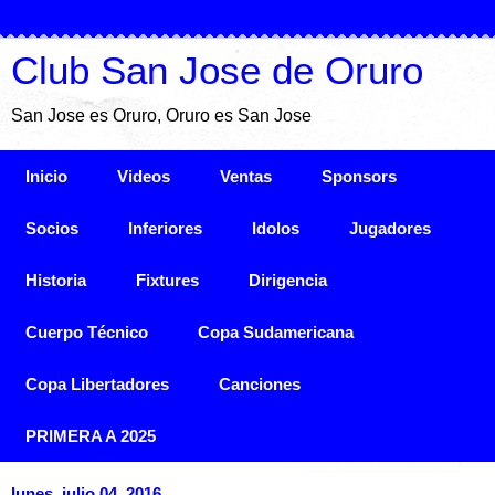
Club San Jose de Oruro
San Jose es Oruro, Oruro es San Jose
Inicio
Videos
Ventas
Sponsors
Socios
Inferiores
Idolos
Jugadores
Historia
Fixtures
Dirigencia
Cuerpo Técnico
Copa Sudamericana
Copa Libertadores
Canciones
PRIMERA A 2025
lunes, julio 04, 2016