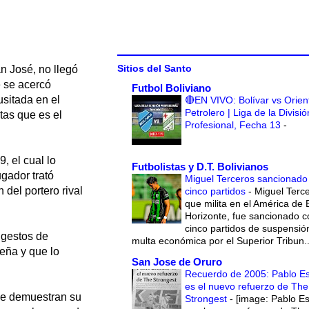
Sitios del Santo
n José, no llegó
e se acercó
Futbol Boliviano
usitada en el
🔴EN VIVO: Bolívar vs Orien
Petrolero | Liga de la Divisió
tas que es el
Profesional, Fecha 13
-
, el cual lo
Futbolistas y D.T. Bolivianos
gador trató
Miguel Terceros sancionado
 del portero rival
cinco partidos
-
Miguel Terce
que milita en el América de 
Horizonte, fue sancionado c
cinco partidos de suspensió
s gestos de
multa económica por el Superior Tribun..
reña y que lo
San Jose de Oruro
Recuerdo de 2005: Pablo E
es el nuevo refuerzo de The
 me demuestran su
Strongest
-
[image: Pablo E