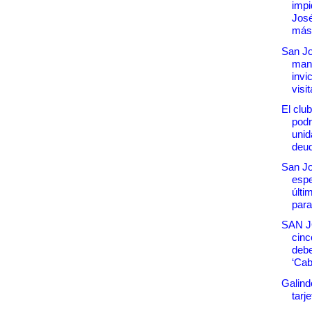
impi
José
más 
San Jo
man
invi
visi
El clu
podr
unid
deud
San Jo
espe
últi
para.
SAN J
cinc
debe
‘Cab
Galind
tarj