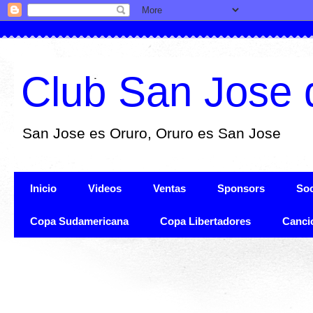
Club San Jose 
San Jose es Oruro, Oruro es San Jose
Inicio
Videos
Ventas
Sponsors
Soc
Copa Sudamericana
Copa Libertadores
Canci