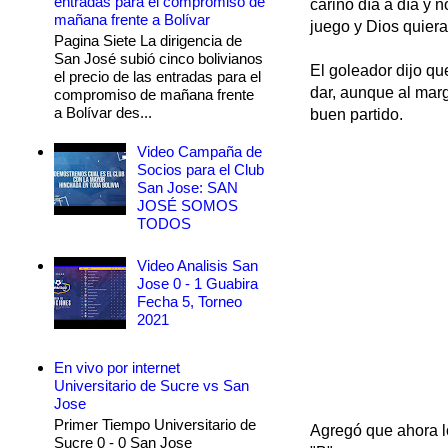
entradas para el compromiso de
cariño día a día y 
mañana frente a Bolívar
juego y Dios quiera
Pagina Siete La dirigencia de
San José subió cinco bolivianos
El goleador dijo qu
el precio de las entradas para el
dar, aunque al marg
compromiso de mañana frente
a Bolívar des...
buen partido.
Video Campaña de
Socios para el Club
San Jose: SAN
JOSÉ SOMOS
TODOS
Video Analisis San
Jose 0 - 1 Guabira
Fecha 5, Torneo
2021
En vivo por internet
Universitario de Sucre vs San
Jose
Primer Tiempo Universitario de
Agregó que ahora l
Sucre 0 - 0 San Jose