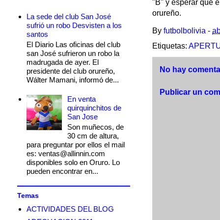
"B" y esperar que 
orureño.
La sede del club San José
sufrió un robo Desvisten a los
By
futbolbolivia
-
ab
santos
El Diario Las oficinas del club
Etiquetas:
APERTU
san José sufrieron un robo la
madrugada de ayer. El
No hay comentar
presidente del club orureño,
Wálter Mamani, informó de...
Publicar un com
En venta
quirquinchitos de
San Jose
Son muñecos, de
30 cm de altura,
para preguntar por ellos el mail
es: ventas@allinnin.com
disponibles solo en Oruro. Lo
pueden encontrar en...
Temas
ACTIVIDADES DEL BLOG