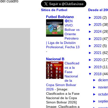
 del cuadro
Sitios de Futbol
Desde el 200
Futbol Boliviano
►
2026
(2)
🔴EN
►
2025
(38
VIVO:
Bolívar vs
►
2024
(28
Oriente
Petrolero
►
2023
(47
| Liga de la División
►
2022
(5)
Profesional, Fecha 13
-
►
2021
(62
Nacional B
►
2020
(17
Clasificad
►
2019
(11
os a la
Fase
▼
2018
(44
Nacional
►
dicie
de la
Copa Simon Bolivar
►
novie
2026
-
[image:
Clasificados a la Fase
►
octub
Nacional de la Copa
►
septi
Simon Bolivar 2026]
[image: Clasificados a