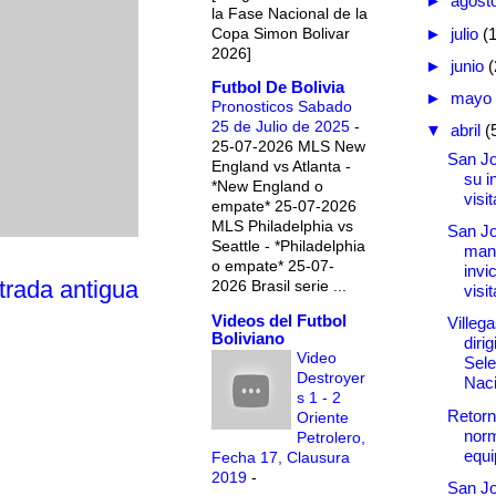
►
agost
la Fase Nacional de la
Copa Simon Bolivar
►
julio
(
2026]
►
junio
(
Futbol De Bolivia
►
mayo
Pronosticos Sabado
25 de Julio de 2025
-
▼
abril
(
25-07-2026 MLS New
San Jo
England vs Atlanta -
su i
*New England o
visit
empate* 25-07-2026
MLS Philadelphia vs
San Jo
Seattle - *Philadelphia
mant
o empate* 25-07-
invi
trada antigua
2026 Brasil serie ...
visi
Videos del Futbol
Villeg
Boliviano
dirig
Video
Sele
Destroyer
Naci
s 1 - 2
Retorn
Oriente
norm
Petrolero,
equi
Fecha 17, Clausura
2019
-
San Jo