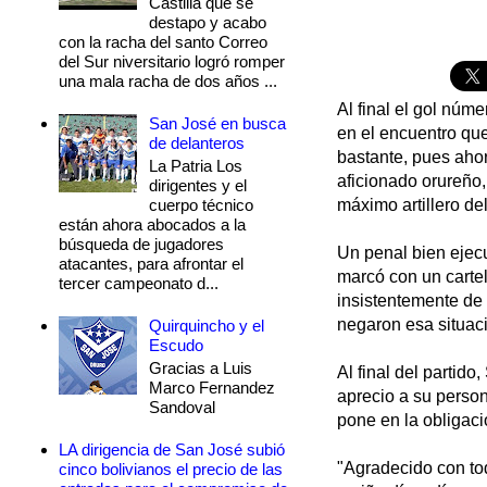
Castilla que se
destapo y acabo
con la racha del santo Correo
del Sur niversitario logró romper
una mala racha de dos años ...
Al final el gol núm
San José en busca
en el encuentro qu
de delanteros
bastante, pues ahor
La Patria Los
aficionado orureño,
dirigentes y el
cuerpo técnico
máximo artillero de
están ahora abocados a la
búsqueda de jugadores
Un penal bien ejecu
atacantes, para afrontar el
marcó con un cartel
tercer campeonato d...
insistentemente de 
negaron esa situac
Quirquincho y el
Escudo
Gracias a Luis
Al final del partid
Marco Fernandez
aprecio a su person
Sandoval
pone en la obligaci
LA dirigencia de San José subió
"Agradecido con to
cinco bolivianos el precio de las