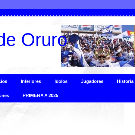
de Oruro
ios
Inferiores
Idolos
Jugadores
Historia
ones
PRIMERA A 2025