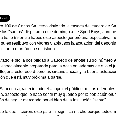
ero 100 de Carlos Saucedo vistiendo la casaca del cuadro de Sa
e los "santos" disputaron este domingo ante Sport Boys, aunqu
a tiene 99 en su haber, este aspecto generó una expectativa in
 quien retribuyó con vítores y aplausos la actuación del deportis
l cuadro orureño en su historia.
tado le dio la posibilidad a Saucedo de anotar su gol número 99
 especialmente preparado para la ocasión, además de ello el ju
llegar a este récord pero las circunstancias y la buena actuación
ión que está muy próxima a darse.
o, Saucedo agradeció todo el apoyo del público por los diferente
a, aspecto que lo hace sentir muy querido por la población oru
ón de seguir marcando por el bien de la institución "santa".
do lo que hicieron, esto para mí significa mucho porque todos