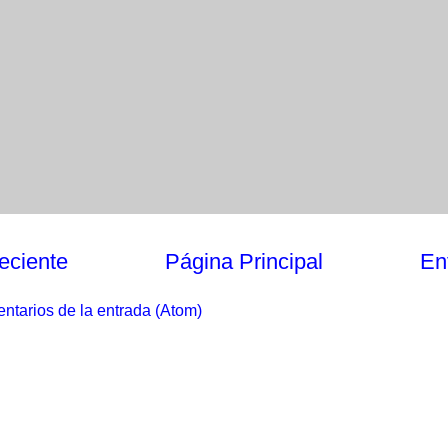
eciente
Página Principal
En
ntarios de la entrada (Atom)