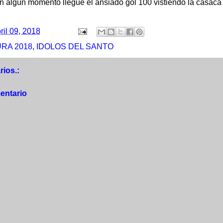
en algún momento llegue el ansiado gol 100 vistiendo la casaca
ril 09, 2018
RA 2018
,
IDOLOS DEL SANTO
ios.:
entario