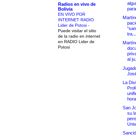
alg
Radios en vivo de
para 
Bolivia
EN VIVO POR
Martín
INTERNET RADIO
paci
Lider de Potosi
-
“san
Puede visitar el sitio
tra...
de la radio en internet
en RADIO Lider de
Martín
Potosi
doc
priv
al ju.
Jugad
José
La Div
Prof
unif
horar
San Jo
su l
pen
Univ
Sanció