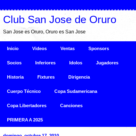
Club San Jose de Oruro
San Jose es Oruro, Oruro es San Jose
Inicio
Videos
Ventas
Sponsors
Socios
Inferiores
Idolos
Jugadores
Historia
Fixtures
Dirigencia
Cuerpo Técnico
Copa Sudamericana
Copa Libertadores
Canciones
PRIMERA A 2025
domingo, octubre 17, 2010