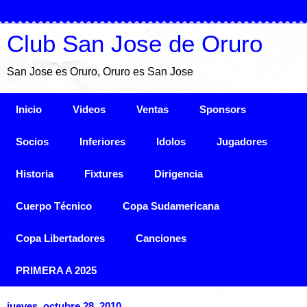
Club San Jose de Oruro
San Jose es Oruro, Oruro es San Jose
Inicio
Videos
Ventas
Sponsors
Socios
Inferiores
Idolos
Jugadores
Historia
Fixtures
Dirigencia
Cuerpo Técnico
Copa Sudamericana
Copa Libertadores
Canciones
PRIMERA A 2025
jueves, octubre 28, 2010