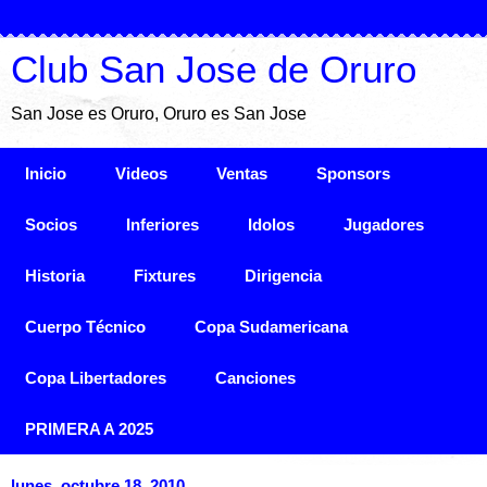
Club San Jose de Oruro
San Jose es Oruro, Oruro es San Jose
Inicio
Videos
Ventas
Sponsors
Socios
Inferiores
Idolos
Jugadores
Historia
Fixtures
Dirigencia
Cuerpo Técnico
Copa Sudamericana
Copa Libertadores
Canciones
PRIMERA A 2025
lunes, octubre 18, 2010