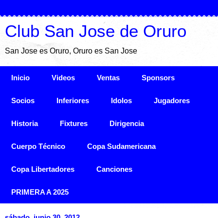
Club San Jose de Oruro
San Jose es Oruro, Oruro es San Jose
Inicio
Videos
Ventas
Sponsors
Socios
Inferiores
Idolos
Jugadores
Historia
Fixtures
Dirigencia
Cuerpo Técnico
Copa Sudamericana
Copa Libertadores
Canciones
PRIMERA A 2025
sábado, junio 30, 2012