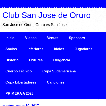
Club San Jose de Oruro
San Jose es Oruro, Oruro es San Jose
Inicio
Videos
Ventas
Sponsors
Socios
Inferiores
Idolos
Jugadores
Historia
Fixtures
Dirigencia
Cuerpo Técnico
Copa Sudamericana
Copa Libertadores
Canciones
PRIMERA A 2025
martes, mayo 30, 2017