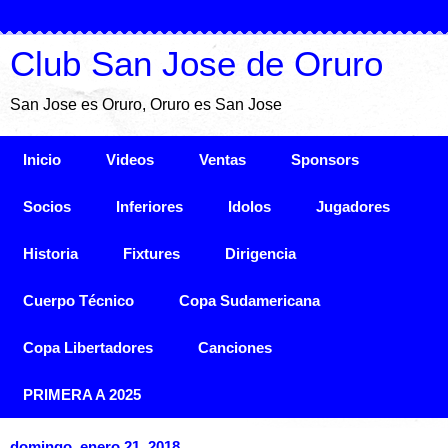
Club San Jose de Oruro
San Jose es Oruro, Oruro es San Jose
Inicio
Videos
Ventas
Sponsors
Socios
Inferiores
Idolos
Jugadores
Historia
Fixtures
Dirigencia
Cuerpo Técnico
Copa Sudamericana
Copa Libertadores
Canciones
PRIMERA A 2025
domingo, enero 21, 2018