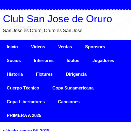
Club San Jose de Oruro
San Jose es Oruro, Oruro es San Jose
Inicio
Videos
Ventas
Sponsors
Socios
Inferiores
Idolos
Jugadores
Historia
Fixtures
Dirigencia
Cuerpo Técnico
Copa Sudamericana
Copa Libertadores
Canciones
PRIMERA A 2025
sábado, enero 06, 2018