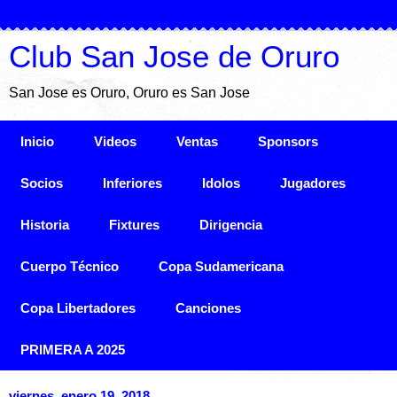
Club San Jose de Oruro
San Jose es Oruro, Oruro es San Jose
Inicio
Videos
Ventas
Sponsors
Socios
Inferiores
Idolos
Jugadores
Historia
Fixtures
Dirigencia
Cuerpo Técnico
Copa Sudamericana
Copa Libertadores
Canciones
PRIMERA A 2025
viernes, enero 19, 2018