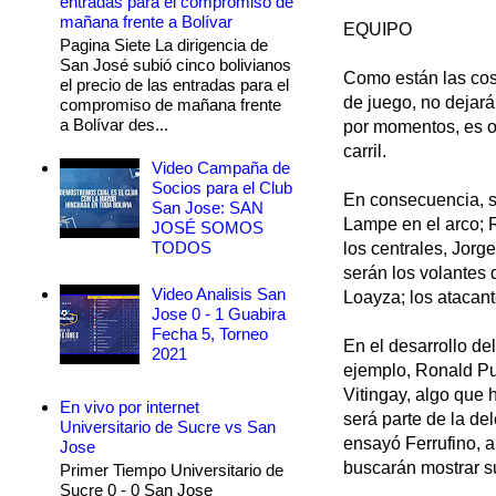
entradas para el compromiso de
mañana frente a Bolívar
EQUIPO
Pagina Siete La dirigencia de
San José subió cinco bolivianos
Como están las cos
el precio de las entradas para el
de juego, no dejará
compromiso de mañana frente
a Bolívar des...
por momentos, es o
carril.
Video Campaña de
Socios para el Club
En consecuencia, s
San Jose: SAN
Lampe en el arco; R
JOSÉ SOMOS
TODOS
los centrales, Jorg
serán los volantes
Video Analisis San
Loayza; los atacan
Jose 0 - 1 Guabira
Fecha 5, Torneo
En el desarrollo de
2021
ejemplo, Ronald Pu
Vitingay, algo que 
En vivo por internet
será parte de la de
Universitario de Sucre vs San
ensayó Ferrufino, 
Jose
buscarán mostrar s
Primer Tiempo Universitario de
Sucre 0 - 0 San Jose