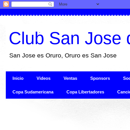
Club San Jose 
San Jose es Oruro, Oruro es San Jose
Inicio
Videos
Ventas
Sponsors
Soc
Copa Sudamericana
Copa Libertadores
Canci