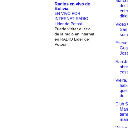
Marcos
Radios en vivo de
dest
Bolivia
entr
EN VIVO POR
diri
INTERNET RADIO
Lider de Potosi
-
Video 
Puede visitar el sitio
San
de la radio en internet
som
en RADIO Lider de
Escuch
Potosi
Gua
Jos
San Jo
abri
cost
Vieira,
habi
que 
de l.
Club S
Mam
term
man
Walte