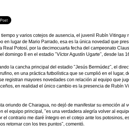
empo y varios cotejos de ausencia, el juvenil Rubín Vitingay r
ipo en lugar de Mario Parrado, esa es la única novedad que pre
e a Real Potosí, por la decimocuarta fecha del campeonato Claus
 el domingo 8 en el estadio "Víctor Agustín Ugarte", desde las 1
izando la cancha principal del estadio "Jesús Bermúdez", el direc
ufino, en una práctica futbolística que se cumplió en el lugar, d
 se registran mayores novedades con relación al equipo que jug
eños, en realidad el único cambio es la presencia de Rubín Vi
ista oriundo de Charagua, no dejó de manifestar su emoción al v
 el equipo principal, "es una verdadera alegría volver al equip
 el contrario me daré íntegro en el cotejo ante los potosinos, 
s retornar con los tres puntos", comentó.