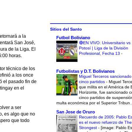
Sitios del Santo
etornará a la
Futbol Boliviano
sentará San José,
🔴EN VIVO: Universitario vs
Potosí | Liga de la División
ura de la Liga. El
Profesional, Fecha 13
-
6:00 horas.
tor técnico de los
Futbolistas y D.T. Bolivianos
efinió a los once
Miguel Terceros sancionado
ó el pasado fin de
cinco partidos
-
Miguel Terce
que milita en el América de 
tingay en el
Horizonte, fue sancionado c
cinco partidos de suspensió
multa económica por el Superior Tribun..
olver a ser
San Jose de Oruro
o, es algo que no
Recuerdo de 2005: Pablo E
espero que todo
es el nuevo refuerzo de The
Strongest
-
[image: Pablo E