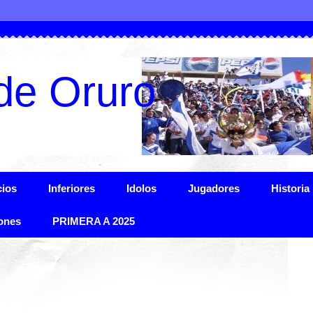
de Oruro
ios
Inferiores
Idolos
Jugadores
Historia
ones
PRIMERA A 2025