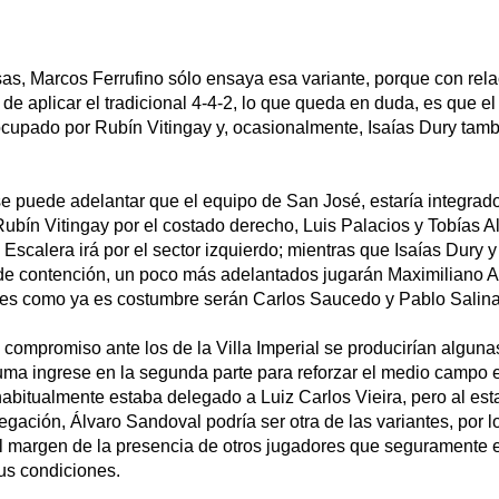
as, Marcos Ferrufino sólo ensaya esa variante, porque con rela
 de aplicar el tradicional 4-4-2, lo que queda en duda, es que e
cupado por Rubín Vitingay y, ocasionalmente, Isaías Dury tamb
e puede adelantar que el equipo de San José, estaría integrado
ubín Vitingay por el costado derecho, Luis Palacios y Tobías A
e Escalera irá por el sector izquierdo; mientras que Isaías Dury
 de contención, un poco más adelantados jugarán Maximiliano 
tes como ya es costumbre serán Carlos Saucedo y Pablo Salina
l compromiso ante los de la Villa Imperial se producirían alguna
ma ingrese en la segunda parte para reforzar el medio campo
habitualmente estaba delegado a Luiz Carlos Vieira, pero al es
legación, Álvaro Sandoval podría ser otra de las variantes, por 
al margen de la presencia de otros jugadores que seguramente
us condiciones.