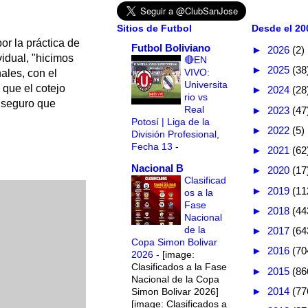
Sitios de Futbol
Desde el 200
or la práctica de
Futbol Boliviano
►
2026
(2)
vidual, "hicimos
🔴EN
►
2025
(38
VIVO:
ales, con el
Universita
que el cotejo
►
2024
(28
rio vs
y seguro que
Real
►
2023
(47
Potosí | Liga de la
►
2022
(5)
División Profesional,
Fecha 13
-
►
2021
(62
Nacional B
►
2020
(17
Clasificad
►
2019
(11
os a la
Fase
►
2018
(44
Nacional
de la
►
2017
(64
Copa Simon Bolivar
►
2016
(70
2026
-
[image:
Clasificados a la Fase
►
2015
(86
Nacional de la Copa
►
2014
(77
Simon Bolivar 2026]
[image: Clasificados a