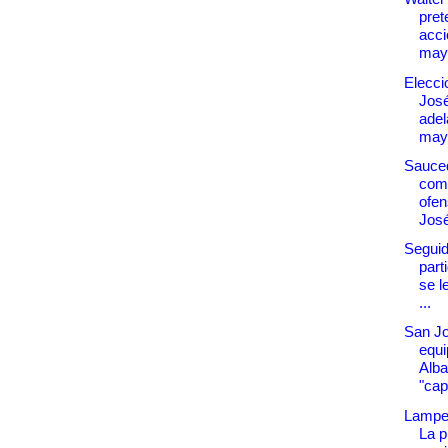
pret
acci
mayo
Elecci
Jos
adel
may
Sauced
com
ofen
Jos
Seguidi
part
se l
...
San Jo
equi
Alba
"capi
Lampe
La p