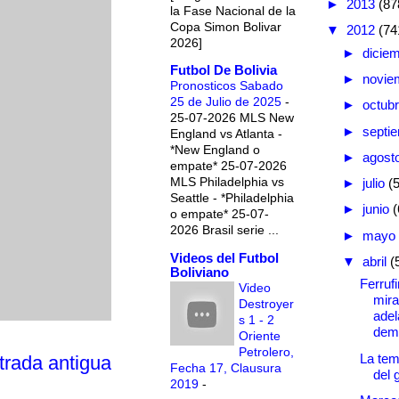
►
2013
(87
la Fase Nacional de la
Copa Simon Bolivar
▼
2012
(74
2026]
►
dicie
Futbol De Bolivia
►
novie
Pronosticos Sabado
25 de Julio de 2025
-
►
octub
25-07-2026 MLS New
►
septi
England vs Atlanta -
*New England o
►
agost
empate* 25-07-2026
MLS Philadelphia vs
►
julio
(
Seattle - *Philadelphia
►
junio
(
o empate* 25-07-
2026 Brasil serie ...
►
mayo
Videos del Futbol
▼
abril
(
Boliviano
Ferruf
Video
mira
Destroyer
adel
s 1 - 2
demo
Oriente
Petrolero,
La tem
trada antigua
Fecha 17, Clausura
del 
2019
-