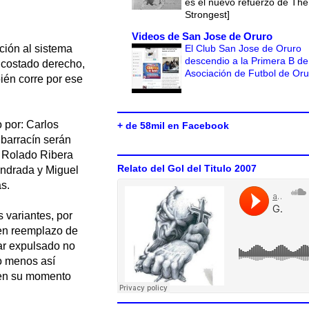
es el nuevo refuerzo de The
Strongest]
Videos de San Jose de Oruro
El Club San Jose de Oruro
ción al sistema
descendio a la Primera B de
l costado derecho,
Asociación de Futbol de Or
ién corre por ese
 por: Carlos
+ de 58mil en Facebook
lbarracín serán
 y Rolado Ribera
Relato del Gol del Titulo 2007
Andrada y Miguel
s.
s variantes, por
 en reemplazo de
tar expulsado no
lo menos así
 en su momento