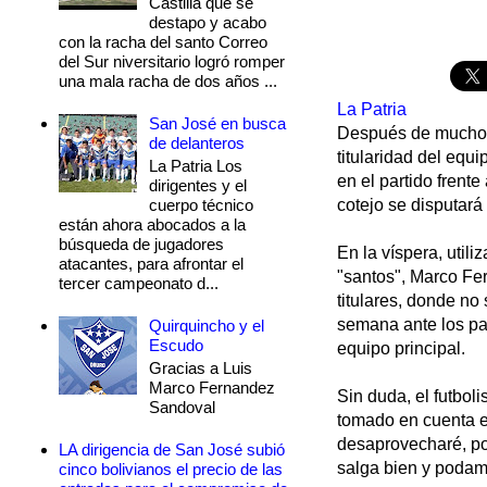
Castilla que se
destapo y acabo
con la racha del santo Correo
del Sur niversitario logró romper
una mala racha de dos años ...
La Patria
San José en busca
Después de mucho ti
de delanteros
titularidad del equ
La Patria Los
en el partido frent
dirigentes y el
cuerpo técnico
cotejo se disputará
están ahora abocados a la
búsqueda de jugadores
En la víspera, util
atacantes, para afrontar el
"santos", Marco Ferr
tercer campeonato d...
titulares, donde no
semana ante los pac
Quirquincho y el
Escudo
equipo principal.
Gracias a Luis
Marco Fernandez
Sin duda, el futbol
Sandoval
tomado en cuenta en
desaprovecharé, por
LA dirigencia de San José subió
salga bien y podamo
cinco bolivianos el precio de las