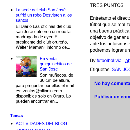
TRES PUNTOS
La sede del club San José
sufrió un robo Desvisten a los
Entretanto el direc
santos
fútbol que se reali
El Diario Las oficinas del club
una buena práctica
san José sufrieron un robo la
madrugada de ayer. El
objetivo de ganar 
presidente del club orureño,
ante los potosinos 
Wálter Mamani, informó de...
podremos lograr un 
En venta
By
futbolbolivia
-
ab
quirquinchitos de
San Jose
Etiquetas:
SAN JO
Son muñecos, de
30 cm de altura,
No hay comentar
para preguntar por ellos el mail
es: ventas@allinnin.com
disponibles solo en Oruro. Lo
Publicar un com
pueden encontrar en...
Temas
ACTIVIDADES DEL BLOG