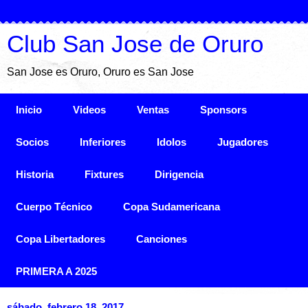
Club San Jose de Oruro
San Jose es Oruro, Oruro es San Jose
Inicio
Videos
Ventas
Sponsors
Socios
Inferiores
Idolos
Jugadores
Historia
Fixtures
Dirigencia
Cuerpo Técnico
Copa Sudamericana
Copa Libertadores
Canciones
PRIMERA A 2025
sábado, febrero 18, 2017