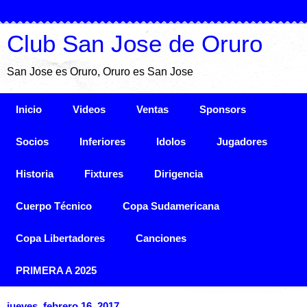
Club San Jose de Oruro
San Jose es Oruro, Oruro es San Jose
Inicio
Videos
Ventas
Sponsors
Socios
Inferiores
Idolos
Jugadores
Historia
Fixtures
Dirigencia
Cuerpo Técnico
Copa Sudamericana
Copa Libertadores
Canciones
PRIMERA A 2025
jueves, febrero 16, 2017