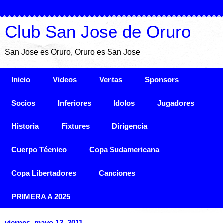
Club San Jose de Oruro
San Jose es Oruro, Oruro es San Jose
Inicio
Videos
Ventas
Sponsors
Socios
Inferiores
Idolos
Jugadores
Historia
Fixtures
Dirigencia
Cuerpo Técnico
Copa Sudamericana
Copa Libertadores
Canciones
PRIMERA A 2025
viernes, mayo 13, 2011