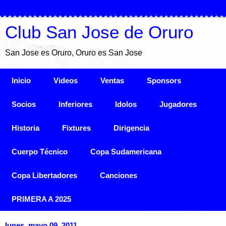
Club San Jose de Oruro
San Jose es Oruro, Oruro es San Jose
Inicio
Videos
Ventas
Sponsors
Socios
Inferiores
Idolos
Jugadores
Historia
Fixtures
Dirigencia
Cuerpo Técnico
Copa Sudamericana
Copa Libertadores
Canciones
PRIMERA A 2025
lunes, mayo 09, 2011