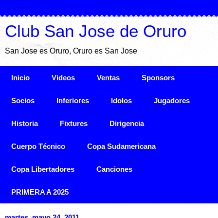
Club San Jose de Oruro
San Jose es Oruro, Oruro es San Jose
Inicio
Videos
Ventas
Sponsors
Socios
Inferiores
Idolos
Jugadores
Historia
Fixtures
Dirigencia
Cuerpo Técnico
Copa Sudamericana
Copa Libertadores
Canciones
PRIMERA A 2025
martes, mayo 24, 2011