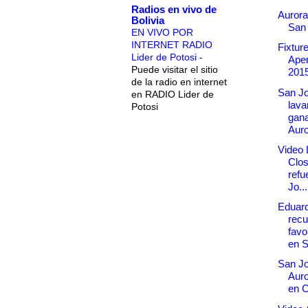
Radios en vivo de
Aurora
Bolivia
San
EN VIVO POR
INTERNET RADIO
Fixtur
Lider de Potosi
-
Aper
Puede visitar el sitio
201
de la radio en internet
San J
en RADIO Lider de
lava
Potosi
gan
Auro
Video 
Clos
refu
Jo...
Eduard
recu
favo
en 
San Jo
Auro
en 