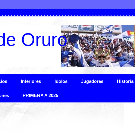
de Oruro
ios
Inferiores
Idolos
Jugadores
Historia
ones
PRIMERA A 2025