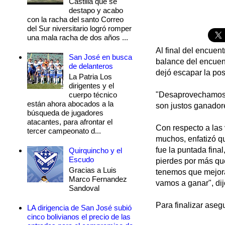
Castilla que se
destapo y acabo
con la racha del santo Correo
del Sur niversitario logró romper
una mala racha de dos años ...
Al final del encuen
San José en busca
balance del encuen
de delanteros
dejó escapar la pos
La Patria Los
dirigentes y el
cuerpo técnico
"Desaprovechamos m
están ahora abocados a la
son justos ganadore
búsqueda de jugadores
atacantes, para afrontar el
Con respecto a las 
tercer campeonato d...
muchos, enfatizó qu
fue la puntada fina
Quirquincho y el
Escudo
pierdes por más qu
Gracias a Luis
tenemos que mejora
Marco Fernandez
vamos a ganar", dij
Sandoval
Para finalizar aseg
LA dirigencia de San José subió
cinco bolivianos el precio de las