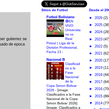
Sitios de Futbol
Desde el 200
Futbol Boliviano
►
2026
(2)
🔴EN
►
2025
(38
VIVO:
Universita
►
2024
(28
rio vs
Real
er gutierrez se
►
2023
(47
Potosí | Liga de la
asado de epoca
►
2022
(5)
División Profesional,
Fecha 13
-
►
2021
(62
Nacional B
►
2020
(17
Clasificad
►
2019
(11
os a la
Fase
►
2018
(44
Nacional
de la
►
2017
(64
Copa Simon Bolivar
►
2016
(70
2026
-
[image:
Clasificados a la Fase
►
2015
(86
Nacional de la Copa
▼
2014
(77
Simon Bolivar 2026]
[image: Clasificados a