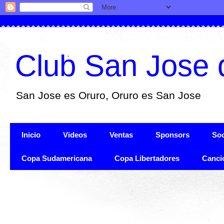
Club San Jose 
San Jose es Oruro, Oruro es San Jose
Inicio
Videos
Ventas
Sponsors
Soc
Copa Sudamericana
Copa Libertadores
Canci