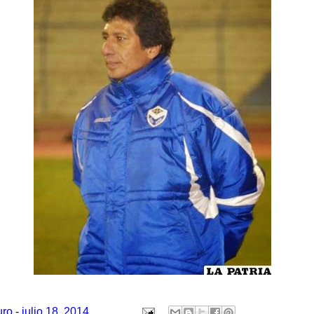
uro
-
julio 18, 2014