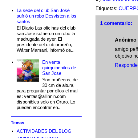
Etiquetas:
CUERPO
La sede del club San José
sufrió un robo Desvisten a los
santos
1 comentario:
El Diario Las oficinas del club
san José sufrieron un robo la
madrugada de ayer. El
Anónimo
presidente del club orureño,
amigo peña
Wálter Mamani, informó de...
objetivo n
En venta
Responde
quirquinchitos de
San Jose
Son muñecos, de
30 cm de altura,
para preguntar por ellos el mail
es: ventas@allinnin.com
disponibles solo en Oruro. Lo
pueden encontrar en...
Temas
ACTIVIDADES DEL BLOG