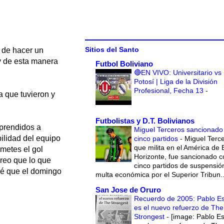
Sitios del Santo
o de hacer un
y de esta manera
Futbol Boliviano
🔴EN VIVO: Universitario vs
Potosí | Liga de la División
Profesional, Fecha 13
-
 que tuvieron y
Futbolistas y D.T. Bolivianos
rprendidos a
Miguel Terceros sancionado
bilidad del equipo
cinco partidos
-
Miguel Terce
que milita en el América de 
 metes el gol
Horizonte, fue sancionado c
reo que lo que
cinco partidos de suspensió
sé que el domingo
multa económica por el Superior Tribun..
San Jose de Oruro
Recuerdo de 2005: Pablo E
es el nuevo refuerzo de The
Strongest
-
[image: Pablo E