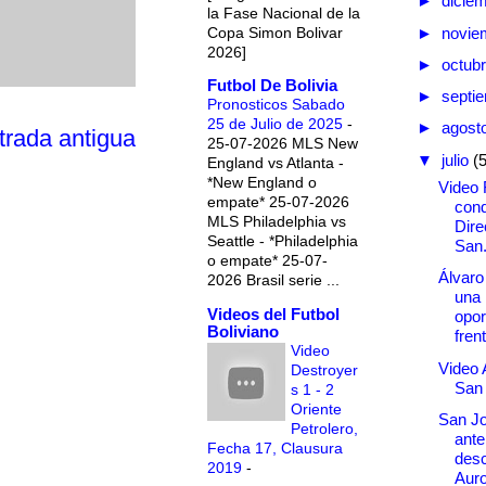
►
dicie
la Fase Nacional de la
Copa Simon Bolivar
►
novie
2026]
►
octub
Futbol De Bolivia
►
septi
Pronosticos Sabado
25 de Julio de 2025
-
►
agost
trada antigua
25-07-2026 MLS New
▼
julio
(
England vs Atlanta -
*New England o
Video 
empate* 25-07-2026
cond
MLS Philadelphia vs
Dire
Seattle - *Philadelphia
San.
o empate* 25-07-
Álvaro
2026 Brasil serie ...
una 
Videos del Futbol
opor
Boliviano
frent
Video
Video 
Destroyer
San
s 1 - 2
Oriente
San J
Petrolero,
ante
Fecha 17, Clausura
des
2019
-
Auro