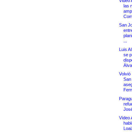
Video 
las 
ampl
Comp
San Jo
entr
plan
...
Luis A
se p
disp
Álva
Volvió
San
ase
Fer
Paragu
refu
Jos
Video 
habl
Loai