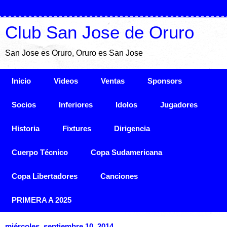
Club San Jose de Oruro
San Jose es Oruro, Oruro es San Jose
Inicio
Videos
Ventas
Sponsors
Socios
Inferiores
Idolos
Jugadores
Historia
Fixtures
Dirigencia
Cuerpo Técnico
Copa Sudamericana
Copa Libertadores
Canciones
PRIMERA A 2025
miércoles, septiembre 10, 2014