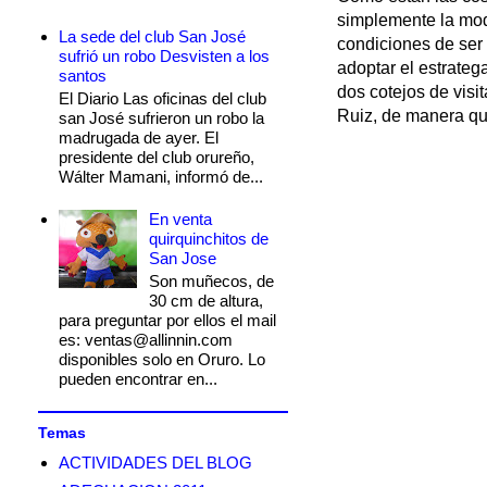
simplemente la modi
La sede del club San José
condiciones de ser 
sufrió un robo Desvisten a los
adoptar el estratega
santos
dos cotejos de visi
El Diario Las oficinas del club
Ruiz, de manera que
san José sufrieron un robo la
madrugada de ayer. El
presidente del club orureño,
Wálter Mamani, informó de...
En venta
quirquinchitos de
San Jose
Son muñecos, de
30 cm de altura,
para preguntar por ellos el mail
es: ventas@allinnin.com
disponibles solo en Oruro. Lo
pueden encontrar en...
Temas
ACTIVIDADES DEL BLOG