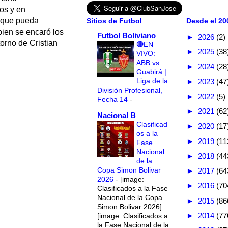
os y en
s que pueda
Sitios de Futbol
Desde el 200
 bien se encaró los
Futbol Boliviano
►
2026
(2)
torno de Cristian
🔴EN
►
2025
(38
VIVO:
ABB vs
►
2024
(28
Guabirá |
Liga de la
►
2023
(47
División Profesional,
►
2022
(5)
Fecha 14
-
►
2021
(62
Nacional B
Clasificad
►
2020
(17
os a la
►
2019
(11
Fase
Nacional
►
2018
(44
de la
Copa Simon Bolivar
►
2017
(64
2026
-
[image:
►
2016
(70
Clasificados a la Fase
Nacional de la Copa
►
2015
(86
Simon Bolivar 2026]
►
2014
(77
[image: Clasificados a
la Fase Nacional de la