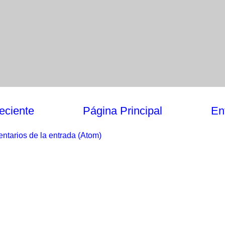
eciente
Página Principal
En
ntarios de la entrada (Atom)