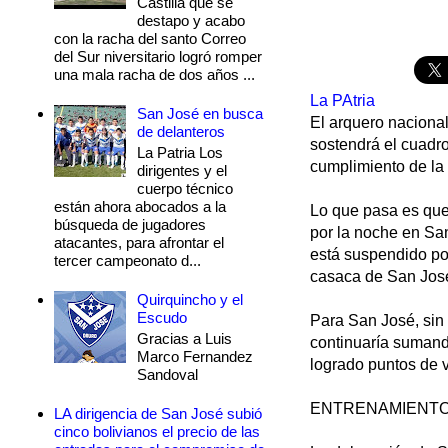
Castilla que se
destapo y acabo
con la racha del santo Correo
del Sur niversitario logró romper
una mala racha de dos años ...
La PAtria
San José en busca
El arquero nacional
de delanteros
sostendrá el cuadro
La Patria Los
cumplimiento de la 
dirigentes y el
cuerpo técnico
están ahora abocados a la
Lo que pasa es que 
búsqueda de jugadores
por la noche en Sa
atacantes, para afrontar el
está suspendido por
tercer campeonato d...
casaca de San José,
Quirquincho y el
Escudo
Para San José, sin 
Gracias a Luis
continuaría sumando
Marco Fernandez
logrado puntos de v
Sandoval
ENTRENAMIENT
LA dirigencia de San José subió
cinco bolivianos el precio de las