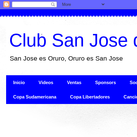
Club San Jose 
San Jose es Oruro, Oruro es San Jose
Inicio
Videos
Ventas
Sponsors
Soc
Copa Sudamericana
Copa Libertadores
Canci