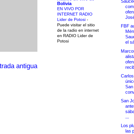
Sauce
Bolivia
com
EN VIVO POR
ofen
INTERNET RADIO
Jos
Lider de Potosi
-
Puede visitar el sitio
FBF au
de la radio en internet
Mén
en RADIO Lider de
Sauc
Potosi
el s
Marcos
alis
ofen
trada antigua
recib
Carlo
únic
San
conv
San Jo
ante
sába
...
Los plu
las 