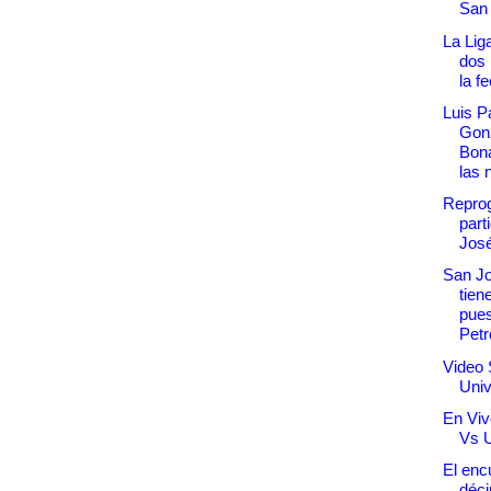
San 
La Lig
dos 
la fe
Luis P
Gon
Bona
las 
Repro
part
Jos
San Jo
tien
pues
Petr
Video 
Univ
En Viv
Vs U
El enc
déci