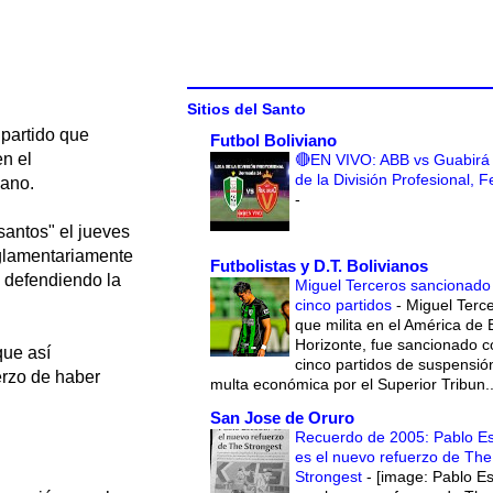
Sitios del Santo
 partido que
Futbol Boliviano
en el
🔴EN VIVO: ABB vs Guabirá 
de la División Profesional, 
iano.
-
santos" el jueves
eglamentariamente
Futbolistas y D.T. Bolivianos
s defendiendo la
Miguel Terceros sancionado
cinco partidos
-
Miguel Terce
que milita en el América de 
Horizonte, fue sancionado c
que así
cinco partidos de suspensió
erzo de haber
multa económica por el Superior Tribun..
San Jose de Oruro
Recuerdo de 2005: Pablo E
es el nuevo refuerzo de The
Strongest
-
[image: Pablo E