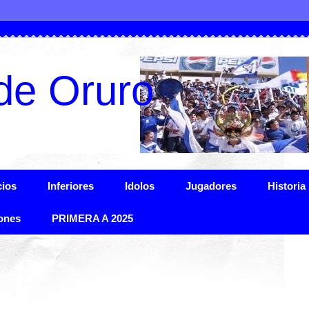
de Oruro
ios
Inferiores
Idolos
Jugadores
Historia
ones
PRIMERA A 2025