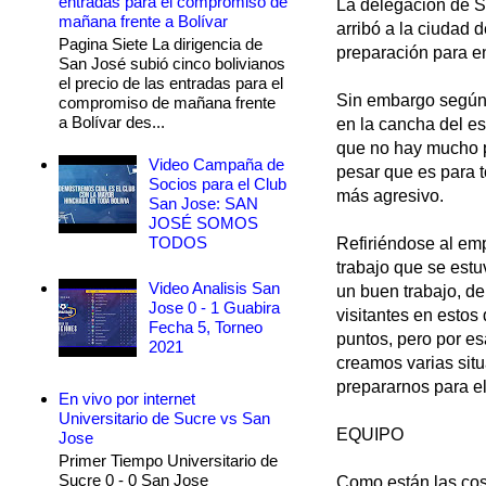
entradas para el compromiso de
La delegación de S
mañana frente a Bolívar
arribó a la ciudad 
Pagina Siete La dirigencia de
preparación para en
San José subió cinco bolivianos
el precio de las entradas para el
Sin embargo según 
compromiso de mañana frente
a Bolívar des...
en la cancha del e
que no hay mucho p
Video Campaña de
pesar que es para t
Socios para el Club
más agresivo.
San Jose: SAN
JOSÉ SOMOS
TODOS
Refiriéndose al emp
trabajo que se estu
Video Analisis San
un buen trabajo, d
Jose 0 - 1 Guabira
visitantes en estos
Fecha 5, Torneo
puntos, pero por es
2021
creamos varias sit
prepararnos para el
En vivo por internet
Universitario de Sucre vs San
EQUIPO
Jose
Primer Tiempo Universitario de
Sucre 0 - 0 San Jose
Como están las cos