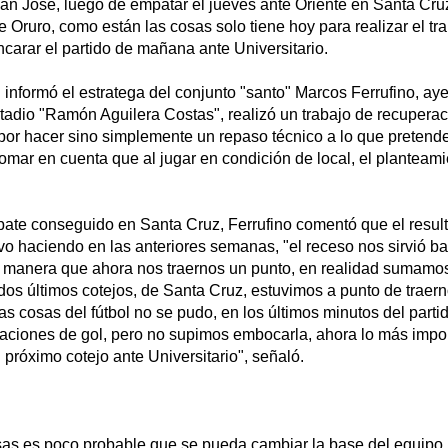
an José, luego de empatar el jueves ante Oriente en Santa Cru
de Oruro, como están las cosas solo tiene hoy para realizar el tr
carar el partido de mañana ante Universitario.
informó el estratega del conjunto "santo" Marcos Ferrufino, ay
stadio "Ramón Aguilera Costas", realizó un trabajo de recupera
or hacer sino simplemente un repaso técnico a lo que pretende 
omar en cuenta que al jugar en condición de local, el planteam
ate conseguido en Santa Cruz, Ferrufino comentó que el result
vo haciendo en las anteriores semanas, "el receso nos sirvió b
e manera que ahora nos traernos un punto, en realidad sumamos
 dos últimos cotejos, de Santa Cruz, estuvimos a punto de traern
as cosas del fútbol no se pudo, en los últimos minutos del parti
uaciones de gol, pero no supimos embocarla, ahora lo más impo
 próximo cotejo ante Universitario", señaló.
as es poco probable que se pueda cambiar la base del equipo,