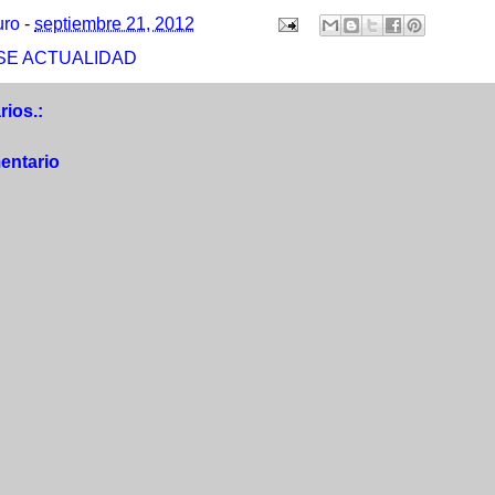
uro
-
septiembre 21, 2012
SE ACTUALIDAD
ios.:
entario