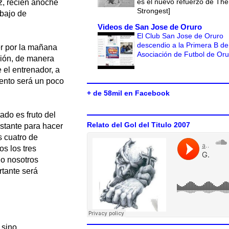
es el nuevo refuerzo de The
z, recién anoche
Strongest]
abajo de
Videos de San Jose de Oruro
El Club San Jose de Oruro
descendio a la Primera B de
er por la mañana
Asociación de Futbol de Or
ción, de manera
el entrenador, a
iento será un poco
+ de 58mil en Facebook
ado es fruto del
Relato del Gol del Titulo 2007
astante para hacer
 cuatro de
os los tres
do nosotros
rtante será
 sino