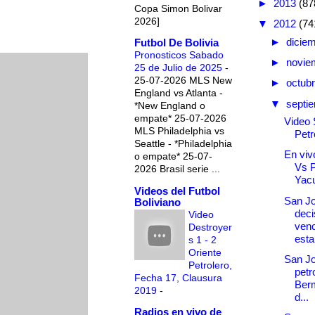
►
2013
(87
Copa Simon Bolivar
2026]
▼
2012
(74
►
dicie
Futbol De Bolivia
Pronosticos Sabado
►
novie
25 de Julio de 2025
-
25-07-2026 MLS New
►
octub
England vs Atlanta -
▼
septi
*New England o
empate* 25-07-2026
Video 
MLS Philadelphia vs
Petr
Seattle - *Philadelphia
En viv
o empate* 25-07-
Vs P
2026 Brasil serie ...
Yac
Videos del Futbol
San Jo
Boliviano
deci
Video
venc
Destroyer
esta 
s 1 - 2
Oriente
San Jo
Petrolero,
petr
Fecha 17, Clausura
Ber
2019
-
d...
Radios en vivo de