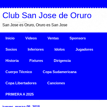
Club San Jose de Oruro
San Jose es Oruro, Oruro es San Jose
Inicio
Videos
Ventas
Sponsors
Socios
Inferiores
Idolos
Jugadores
Historia
Fixtures
Dirigencia
Cuerpo Técnico
Copa Sudamericana
Copa Libertadores
Canciones
PRIMERA A 2025
jueves, marzo 05, 2015