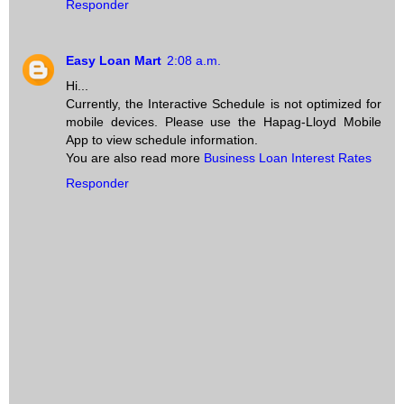
Responder
Easy Loan Mart
2:08 a.m.
Hi...
Currently, the Interactive Schedule is not optimized for
mobile devices. Please use the Hapag-Lloyd Mobile
App to view schedule information.
You are also read more
Business Loan Interest Rates
Responder