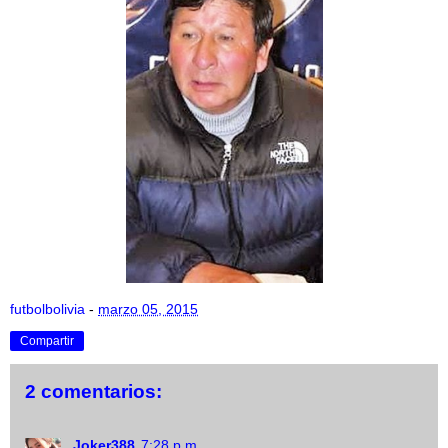
futbolbolivia
-
marzo 05, 2015
Compartir
2 comentarios:
Joker388
7:28 p.m.