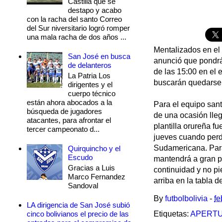
Castilla que se
destapo y acabo
con la racha del santo Correo
del Sur niversitario logró romper
una mala racha de dos años ...
Mentalizados en el
San José en busca
anunció que pondrá 
de delanteros
de las 15:00 en el
La Patria Los
buscarán quedarse 
dirigentes y el
cuerpo técnico
están ahora abocados a la
Para el equipo san
búsqueda de jugadores
de una ocasión lleg
atacantes, para afrontar el
plantilla orureña 
tercer campeonato d...
jueves cuando perdi
Sudamericana. Para 
Quirquincho y el
Escudo
mantendrá a gran pa
Gracias a Luis
continuidad y no p
Marco Fernandez
arriba en la tabla 
Sandoval
By
futbolbolivia
-
fe
LA dirigencia de San José subió
cinco bolivianos el precio de las
Etiquetas:
APERTU