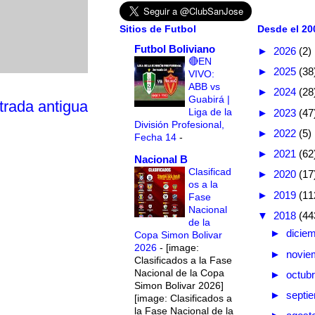
Sitios de Futbol
Desde el 200
Futbol Boliviano
►
2026
(2)
🔴EN
►
2025
(38
VIVO:
ABB vs
►
2024
(28
Guabirá |
trada antigua
Liga de la
►
2023
(47
División Profesional,
►
2022
(5)
Fecha 14
-
►
2021
(62
Nacional B
Clasificad
►
2020
(17
os a la
►
2019
(11
Fase
Nacional
▼
2018
(44
de la
►
dicie
Copa Simon Bolivar
2026
-
[image:
►
novie
Clasificados a la Fase
Nacional de la Copa
►
octub
Simon Bolivar 2026]
►
septi
[image: Clasificados a
la Fase Nacional de la