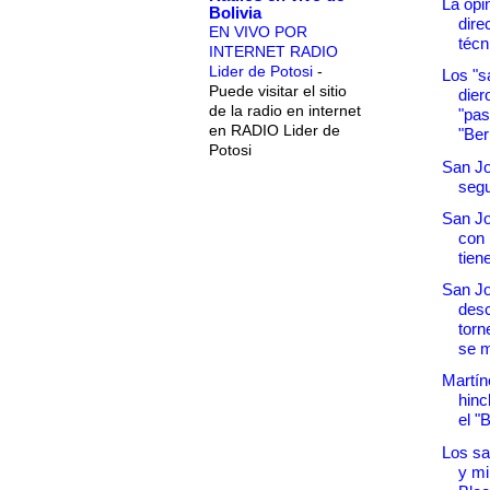
La opi
Bolivia
dire
EN VIVO POR
técn
INTERNET RADIO
Lider de Potosi
-
Los "s
Puede visitar el sitio
dier
de la radio en internet
"pas
en RADIO Lider de
"Be
Potosi
San Jo
seg
San Jo
con 
tien
San J
desc
torn
se m
Martíne
hinc
el "
Los sa
y mi