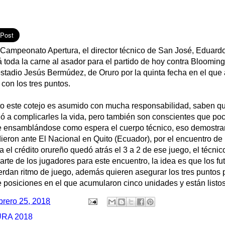
 Campeonato Apertura, el director técnico de San José, Eduardo
toda la carne al asador para el partido de hoy contra Blooming 
 estadio Jesús Bermúdez, de Oruro por la quinta fecha en el qu
con los tres puntos.
to este cotejo es asumido con mucha responsabilidad, saben qu
ó a complicarles la vida, pero también son conscientes que poc
fue ensamblándose como espera el cuerpo técnico, eso demostra
eron ante El Nacional en Quito (Ecuador), por el encuentro de
el crédito orureño quedó atrás el 3 a 2 de ese juego, el técnic
rte de los jugadores para este encuentro, la idea es que los fu
ierdan ritmo de juego, además quieren asegurar los tres puntos
de posiciones en el que acumularon cinco unidades y están listos
brero 25, 2018
RA 2018