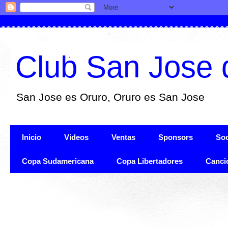
Club San Jose 
San Jose es Oruro, Oruro es San Jose
Inicio
Videos
Ventas
Sponsors
Soc
Copa Sudamericana
Copa Libertadores
Canci