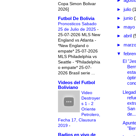
►
agost
Copa Simon Bolivar
2026]
►
julio
(
►
junio
(
Futbol De Bolivia
Pronosticos Sabado
►
mayo
25 de Julio de 2025
-
25-07-2026 MLS New
►
abril
(
England vs Atlanta -
►
marz
*New England o
empate* 25-07-2026
▼
febre
MLS Philadelphia vs
El "Je
Seattle - *Philadelphia
Ber
o empate* 25-07-
esta
2026 Brasil serie ...
ópt
Videos del Futbol
cond
Boliviano
Llegad
Video
refu
Destroyer
extr
s 1 - 2
San
Oriente
de...
Petrolero,
Fecha 17, Clausura
Apunte
2019
-
"Be
Radios en vivo de