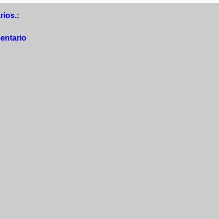
ios.:
entario