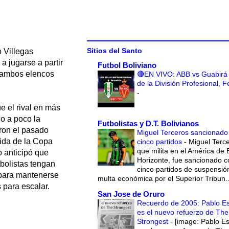
Sitios del Santo
 Villegas
a jugarse a partir
Futbol Boliviano
e ambos elencos
🔴EN VIVO: ABB vs Guabirá 
de la División Profesional, 
-
e el rival en más
o a poco la
Futbolistas y D.T. Bolivianos
ron el pasado
Miguel Terceros sancionado
 ida de la Copa
cinco partidos
-
Miguel Terce
que milita en el América de 
o anticipó que
Horizonte, fue sancionado c
tbolistas tengan
cinco partidos de suspensió
 para mantenerse
multa económica por el Superior Tribun..
 para escalar.
San Jose de Oruro
Recuerdo de 2005: Pablo E
es el nuevo refuerzo de The
Strongest
-
[image: Pablo E