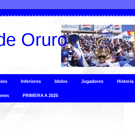
de Oruro
ios
Inferiores
Idolos
Jugadores
Historia
ones
PRIMERA A 2025