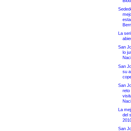
Blo
Sedede
mejo
esta
Berm
La ser
abie
San Jo
lo j
Naci
San Jos
su a
cop
San Jo
reto
visit
Naci
La me
del 
201
San J