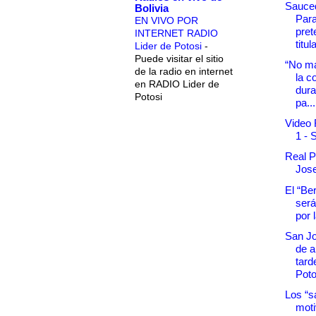
Sauce
Bolivia
Par
EN VIVO POR
pret
INTERNET RADIO
titul
Lider de Potosi
-
Puede visitar el sitio
“No m
de la radio en internet
la c
en RADIO Lider de
dura
Potosi
pa...
Video 
1 - 
Real P
Jose
El “Be
será
por 
San Jo
de a
tard
Poto
Los “s
mot