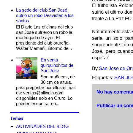
El futbolista Rola
La sede del club San José
sufrió el ultimo do
sufrió un robo Desvisten a los
frente a La Paz FC 
santos
El Diario Las oficinas del club
Naturalmente esta 
san José sufrieron un robo la
madrugada de ayer. El
sería un solo pa
presidente del club orureño,
sorprendente como 
Wálter Mamani, informó de...
José, pero cuando
esperar.
En venta
quirquinchitos de
By
San Jose de Or
San Jose
Son muñecos, de
Etiquetas:
SAN JO
30 cm de altura,
para preguntar por ellos el mail
No hay comentar
es: ventas@allinnin.com
disponibles solo en Oruro. Lo
pueden encontrar en...
Publicar un com
Temas
ACTIVIDADES DEL BLOG