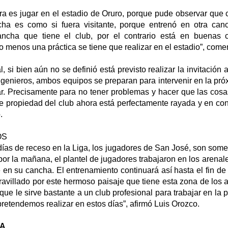
tra es jugar en el estadio de Oruro, porque pude observar que
ha es como si fuera visitante, porque entrenó en otra can
ncha que tiene el club, por el contrario está en buenas c
o menos una práctica se tiene que realizar en el estadio”, comen
l, si bien aún no se definió está previsto realizar la invitación 
ngenieros, ambos equipos se preparan para intervenir en la pró
. Precisamente para no tener problemas y hacer que las cosas
e propiedad del club ahora está perfectamente rayada y en con
.
OS
ías de receso en la Liga, los jugadores de San José, son some
r por la mañana, el plantel de jugadores trabajaron en los arenal
e en su cancha. El entrenamiento continuará así hasta el fin d
avillado por este hermoso paisaje que tiene esta zona de los 
que le sirve bastante a un club profesional para trabajar en la p
pretendemos realizar en estos días”, afirmó Luis Orozco.
RA