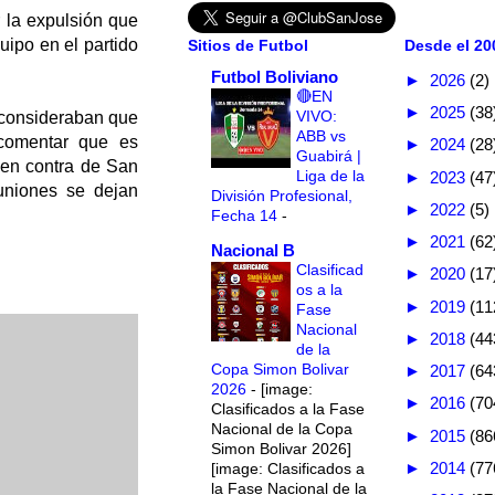
 la expulsión que
uipo en el partido
Sitios de Futbol
Desde el 200
Futbol Boliviano
►
2026
(2)
🔴EN
►
2025
(38
VIVO:
 consideraban que
ABB vs
comentar que es
►
2024
(28
Guabirá |
s en contra de San
Liga de la
►
2023
(47
euniones se dejan
División Profesional,
►
2022
(5)
Fecha 14
-
►
2021
(62
Nacional B
Clasificad
►
2020
(17
os a la
►
2019
(11
Fase
Nacional
►
2018
(44
de la
Copa Simon Bolivar
►
2017
(64
2026
-
[image:
►
2016
(70
Clasificados a la Fase
Nacional de la Copa
►
2015
(86
Simon Bolivar 2026]
►
2014
(77
[image: Clasificados a
la Fase Nacional de la