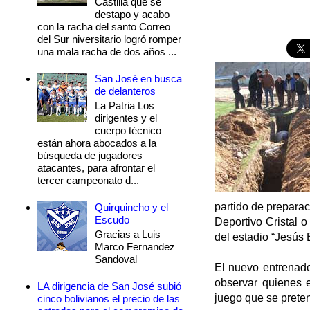
Castilla que se
destapo y acabo
con la racha del santo Correo
del Sur niversitario logró romper
una mala racha de dos años ...
San José en busca
de delanteros
La Patria Los
dirigentes y el
cuerpo técnico
están ahora abocados a la
búsqueda de jugadores
atacantes, para afrontar el
tercer campeonato d...
partido de prepara
Quirquincho y el
Escudo
Deportivo Cristal o
Gracias a Luis
del estadio “Jesús 
Marco Fernandez
Sandoval
El nuevo entrenado
observar quienes e
LA dirigencia de San José subió
juego que se preten
cinco bolivianos el precio de las