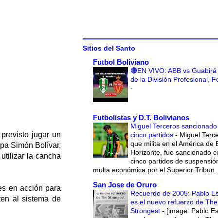
Sitios del Santo
Futbol Boliviano
🔴EN VIVO: ABB vs Guabirá 
de la División Profesional, 
-
Futbolistas y D.T. Bolivianos
Miguel Terceros sancionado
previsto jugar un
cinco partidos
-
Miguel Terce
que milita en el América de 
opa Simón Bolívar,
Horizonte, fue sancionado c
utilizar la cancha
cinco partidos de suspensió
multa económica por el Superior Tribun..
San Jose de Oruro
res en acción para
Recuerdo de 2005: Pablo E
ten al sistema de
es el nuevo refuerzo de The
Strongest
-
[image: Pablo E