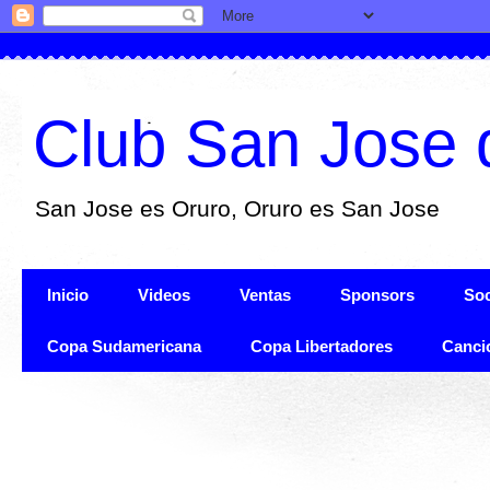
Club San Jose 
San Jose es Oruro, Oruro es San Jose
Inicio
Videos
Ventas
Sponsors
Soc
Copa Sudamericana
Copa Libertadores
Canci