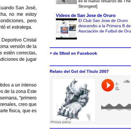
es el nuevo refuerzo de The
Strongest]
 cuando San José,
cha, no me estoy
Videos de San Jose de Oruro
El Club San Jose de Oruro
ondiciones, pero
descendio a la Primera B de
tó el estratega.
Asociación de Futbol de Or
a Deportivo Cristal
xima versión de la
 estén correctas,
+ de 58mil en Facebook
diciones de jugar
Relato del Gol del Titulo 2007
tidos a un intenso
es de la zona Este
e semana, “primero
arenales, creo que
arte física, que es