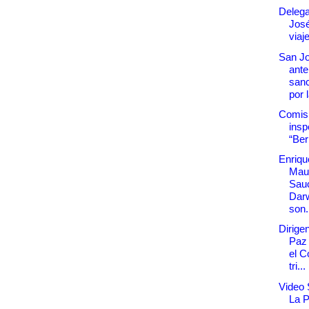
Delega
Jos
viaj
San Jo
ante
sanc
por l
Comis
insp
“Be
Enriqu
Maur
Sau
Dar
son.
Dirige
Paz
el C
tri...
Video 
La 