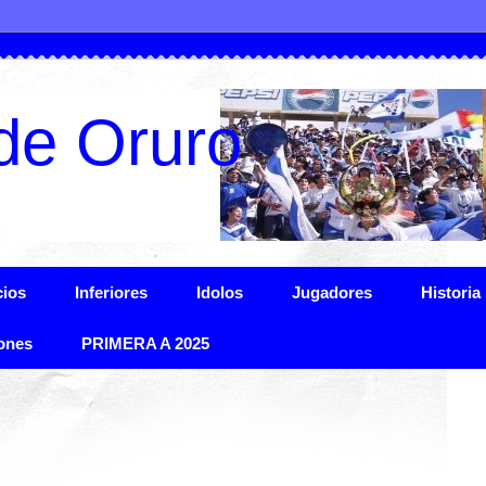
de Oruro
ios
Inferiores
Idolos
Jugadores
Historia
ones
PRIMERA A 2025