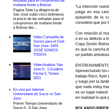
entradas para el compromiso de
mañana frente a Bolívar
“La intención nues
Pagina Siete La dirigencia de
juega en esa canc
San José subió cinco bolivianos
quejando de la ca
el precio de las entradas para el
considero que por l
compromiso de mañana frente
a Bolívar des...
Con relación al riva
Video Campaña de
o en su defecto a I
Socios para el Club
Copa Simón Bolívar
San Jose: SAN
es que la cancha d
JOSÉ SOMOS
TODOS
un partido amistoso
Video Analisis San
ENTRENAMIENT
Jose 0 - 1 Guabira
Aprovechando los d
Fecha 5, Torneo
trabajo físico. Aye
2021
y luego por la tard
que nada estoy mar
En vivo por internet
es un lugar natural 
Universitario de Sucre vs San
en realidad lo que 
Jose
Primer Tiempo Universitario de
Sucre 0 - 0 San Jose
ROLANDO RIBE