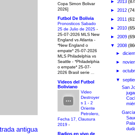
►
2013
(87
Copa Simon Bolivar
2026]
►
2012
(74
Futbol De Bolivia
►
2011
(61
Pronosticos Sabado
►
2010
(65
25 de Julio de 2025
-
25-07-2026 MLS New
►
2009
(69
England vs Atlanta -
*New England o
▼
2008
(86
empate* 25-07-2026
►
dicie
MLS Philadelphia vs
Seattle - *Philadelphia
►
novie
o empate* 25-07-
►
octub
2026 Brasil serie ...
▼
septi
Videos del Futbol
Boliviano
San Jo
Video
juga
Destroyer
Coc
s 1 - 2
miér
Oriente
García
Petrolero,
Sau
Fecha 17, Clausura
Pala
2019
-
trada antigua
duda
Radios en vivo de