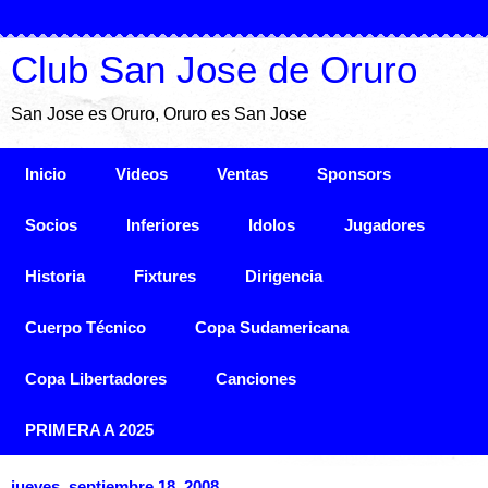
Club San Jose de Oruro
San Jose es Oruro, Oruro es San Jose
Inicio
Videos
Ventas
Sponsors
Socios
Inferiores
Idolos
Jugadores
Historia
Fixtures
Dirigencia
Cuerpo Técnico
Copa Sudamericana
Copa Libertadores
Canciones
PRIMERA A 2025
jueves, septiembre 18, 2008