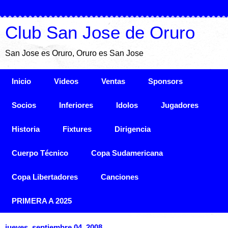
Club San Jose de Oruro
San Jose es Oruro, Oruro es San Jose
Inicio
Videos
Ventas
Sponsors
Socios
Inferiores
Idolos
Jugadores
Historia
Fixtures
Dirigencia
Cuerpo Técnico
Copa Sudamericana
Copa Libertadores
Canciones
PRIMERA A 2025
jueves, septiembre 04, 2008