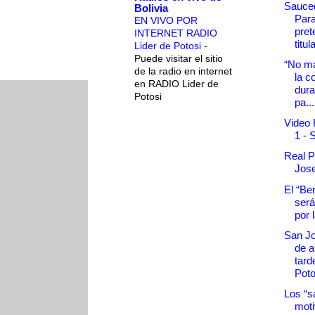
Sauce
Bolivia
Par
EN VIVO POR
pret
INTERNET RADIO
titul
Lider de Potosi
-
Puede visitar el sitio
“No m
de la radio en internet
la c
en RADIO Lider de
dura
Potosi
pa...
Video 
1 - 
Real P
Jose
El “Be
será
por 
San Jo
de a
tard
Poto
Los “s
mot