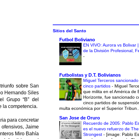
Sitios del Santo
Futbol Boliviano
EN VIVO: Aurora vs Bolivar |
de la División Profesional, 
-
Futbolistas y D.T. Bolivianos
Miguel Terceros sancionado
triunfo sobre San
cinco partidos
-
Miguel Terce
que milita en el América de 
dio Hernando Siles
Horizonte, fue sancionado c
el Grupo “B” del
cinco partidos de suspensió
e la competencia.
multa económica por el Superior Tribun..
San Jose de Oruro
ria para concretar
Recuerdo de 2005: Pablo E
 ofensivos, Jaime
es el nuevo refuerzo de The
anteros Miro Bahía
Strongest
-
[image: Pablo E