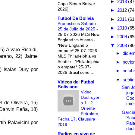
►
2013
(87
Copa Simon Bolivar
2026]
►
2012
(74
Futbol De Bolivia
►
2011
(61
Pronosticos Sabado
►
2010
(65
25 de Julio de 2025
-
25-07-2026 MLS New
►
2009
(69
England vs Atlanta -
*New England o
▼
2008
(86
) Alvaro Ricaldi,
empate* 25-07-2026
►
dicie
MLS Philadelphia vs
arano, 22) Jaime
Seattle - *Philadelphia
►
novie
o empate* 25-07-
 Isaías Dury por
►
octub
2026 Brasil serie ...
▼
septi
Videos del Futbol
Boliviano
San Jo
Video
juga
Destroyer
Coc
l de Oliveira, 16)
s 1 - 2
miér
Oriente
 Darwin Peña, 18)
García
Petrolero,
Sau
Fecha 17, Clausura
ín Palavicini por
Pala
2019
-
duda
Radios en vivo de