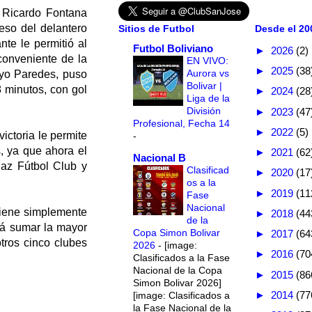
o Ricardo Fontana
eso del delantero
Sitios de Futbol
Desde el 200
te le permitió al
Futbol Boliviano
►
2026
(2)
nconveniente de la
EN VIVO:
►
2025
(38
Aurora vs
ayo Paredes, puso
Bolivar |
8 minutos, con gol
►
2024
(28
Liga de la
División
►
2023
(47
Profesional, Fecha 14
►
2022
(5)
ictoria le permite
-
s, ya que ahora el
►
2021
(62
Nacional B
az Fútbol Club y
Clasificad
►
2020
(17
os a la
►
2019
(11
Fase
Nacional
tiene simplemente
►
2018
(44
de la
rá sumar la mayor
Copa Simon Bolivar
►
2017
(64
otros cinco clubes
2026
-
[image:
►
2016
(70
Clasificados a la Fase
Nacional de la Copa
►
2015
(86
Simon Bolivar 2026]
►
2014
(77
[image: Clasificados a
la Fase Nacional de la