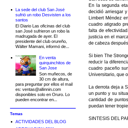
En la segunda eta
La sede del club San José
decidió arriesgar 
sufrió un robo Desvisten a los
Limbert Méndez en 
santos
cuadro atigrado pr
El Diario Las oficinas del club
falta de efectivid
san José sufrieron un robo la
madrugada de ayer. El
justicia en el marc
presidente del club orureño,
de cabeza después 
Wálter Mamani, informó de...
Si bien The Stronge
En venta
reducir la diferen
quirquinchitos de
San Jose
cuadro paceño sum
Son muñecos, de
Universitario, que 
30 cm de altura,
para preguntar por ellos el mail
La derrota deja a 
es: ventas@allinnin.com
un punto y su situ
disponibles solo en Oruro. Lo
pueden encontrar en...
cantidad de puntos
puedan tener tropie
Temas
SINTESIS DEL PA
ACTIVIDADES DEL BLOG