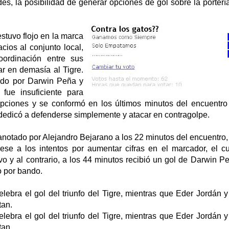
s, la posibilidad de generar opciones de gol sobre la porterí
stuvo flojo en la marca
cios al conjunto local,
ordinación entre sus
ar en demasía al Tigre.
lado por Darwin Peña y
fue insuficiente para
ciones y se conformó en los últimos minutos del encuentro c
dedicó a defenderse simplemente y atacar en contragolpe.
 anotado por Alejandro Bejarano a los 22 minutos del encuentro
ese a los intentos por aumentar cifras en el marcador, el c
vo y al contrario, a los 44 minutos recibió un gol de Darwin P
o por bando.
lebra el gol del triunfo del Tigre, mientras que Eder Jordán 
tan.
lebra el gol del triunfo del Tigre, mientras que Eder Jordán 
tan.