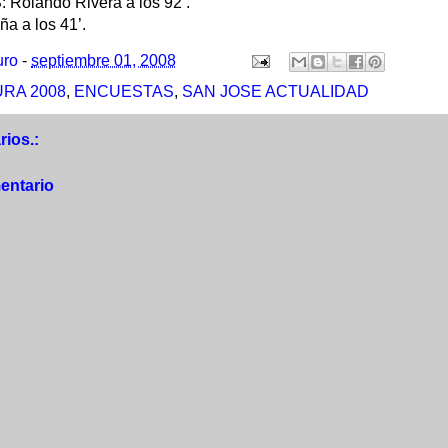
olando Rivera a los 92’.
a a los 41’.
uro
-
septiembre 01, 2008
RA 2008
,
ENCUESTAS
,
SAN JOSE ACTUALIDAD
ios.:
entario