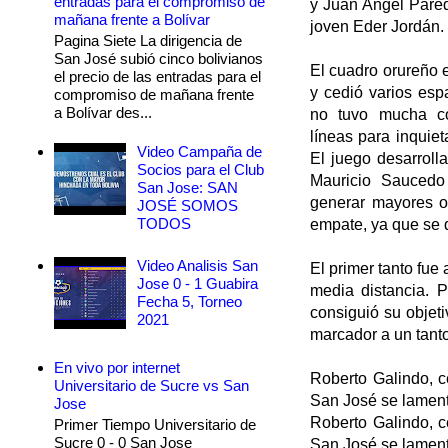
entradas para el compromiso de
y Juan Angel Parede
mañana frente a Bolívar
joven Eder Jordán.
Pagina Siete La dirigencia de
San José subió cinco bolivianos
El cuadro orureño e
el precio de las entradas para el
y cedió varios espa
compromiso de mañana frente
a Bolívar des...
no tuvo mucha co
líneas para inquiet
Video Campaña de
El juego desarrol
Socios para el Club
Mauricio Saucedo 
San Jose: SAN
generar mayores op
JOSÉ SOMOS
TODOS
empate, ya que se 
Video Analisis San
El primer tanto fue
Jose 0 - 1 Guabira
media distancia. P
Fecha 5, Torneo
consiguió su objeti
2021
marcador a un tant
En vivo por internet
Roberto Galindo, ce
Universitario de Sucre vs San
San José se lamen
Jose
Roberto Galindo, ce
Primer Tiempo Universitario de
Sucre 0 - 0 San Jose
San José se lamen