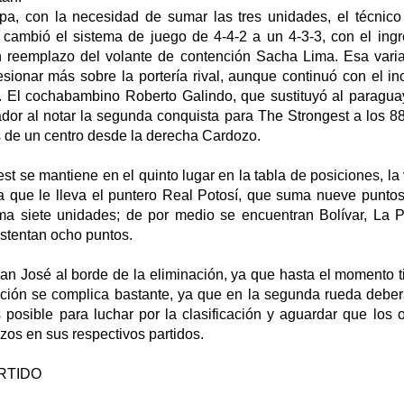
pa, con la necesidad de sumar las tres unidades, el técnic
y cambió el sistema de juego de 4-4-2 a un 4-3-3, con el ingr
reemplazo del volante de contención Sacha Lima. Esa varian
esionar más sobre la portería rival, aunque continuó con el i
ad. El cochabambino Roberto Galindo, que sustituyó al paragu
ador al notar la segunda conquista para The Strongest a los 8
de un centro desde la derecha Cardozo.
st se mantiene en el quinto lugar en la tabla de posiciones, la v
cia que le lleva el puntero Real Potosí, que suma nueve punto
a siete unidades; de por medio se encuentran Bolívar, La P
ostentan ocho puntos.
San José al borde de la eliminación, ya que hasta el momento 
ación se complica bastante, ya que en la segunda rueda debe
 posible para luchar por la clasificación y aguardar que los 
zos en sus respectivos partidos.
RTIDO