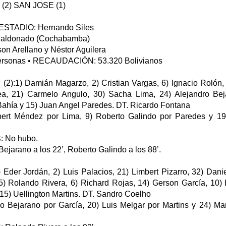
2) SAN JOSE (1)
ESTADIO: Hernando Siles
aldonado (Cochabamba)
n Arellano y Néstor Aguilera
ersonas • RECAUDACIÓN: 53.320 Bolivianos
1) Damián Magarzo, 2) Cristian Vargas, 6) Ignacio Rolón, 5
a, 21) Carmelo Angulo, 30) Sacha Lima, 24) Alejandro Bej
Bahía y 15) Juan Angel Paredes. DT. Ricardo Fontana
rt Méndez por Lima, 9) Roberto Galindo por Paredes y 19)
 No hubo.
jarano a los 22’, Roberto Galindo a los 88’.
Eder Jordán, 2) Luis Palacios, 21) Limbert Pizarro, 32) Danie
 5) Rolando Rivera, 6) Richard Rojas, 14) Gerson García, 10)
15) Uellington Martins. DT. Sandro Coelho
Bejarano por García, 20) Luis Melgar por Martins y 24) Mart