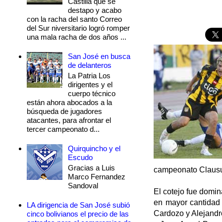
Castilla que se
destapo y acabo
con la racha del santo Correo
del Sur niversitario logró romper
una mala racha de dos años ...
San José en busca
de delanteros
La Patria Los
dirigentes y el
cuerpo técnico
están ahora abocados a la
búsqueda de jugadores
atacantes, para afrontar el
tercer campeonato d...
Quirquincho y el
Escudo
Gracias a Luis
campeonato Clausura
Marco Fernandez
Sandoval
El cotejo fue domin
en mayor cantidad 
LA dirigencia de San José subió
Cardozo y Alejandro
cinco bolivianos el precio de las