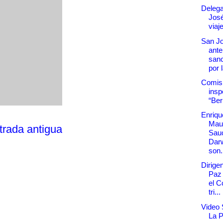
Delega
Jos
viaj
San Jo
ante
sanc
por l
Comis
insp
“Be
Enriqu
Maur
trada antigua
Sau
Dar
son.
Dirige
Paz
el C
tri...
Video 
La 