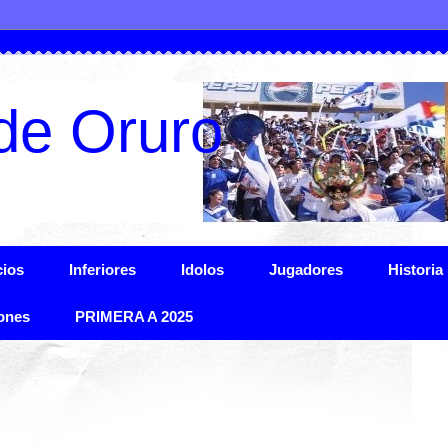
de Oruro
ios
Inferiores
Idolos
Jugadores
Historia
ones
PRIMERA A 2025