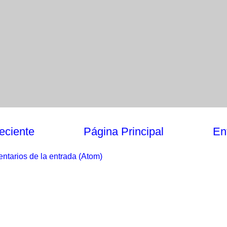
eciente
Página Principal
En
ntarios de la entrada (Atom)