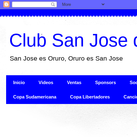
Club San Jose 
San Jose es Oruro, Oruro es San Jose
Inicio
Videos
Ventas
Sponsors
Soc
Copa Sudamericana
Copa Libertadores
Canci