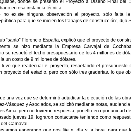
 Quispe, donde se presentó el Proyecto a Diseño Final del 
bado en esa instancia técnica.
no existe ninguna observación al proyecto, sólo falta la 
pública para que se inicien los trabajos de construcción”, dijo S
lub “santo” Florencio España, explicó que el proyecto de constr
lmente se hizo mediante la Empresa Carvajal de Cochab
o se respetó el techo presupuestario de los 4 millones de dól
ía un costo de 9 millones de dólares.
 tuvo que readecuar el proyecto, respetando el presupuesto d
 proyecto del estadio, pero con sólo tres graderías, lo que o
 que una vez que se determinó adjudicar la ejecución de las obr
z-Vásquez y Asociados, se solicitó mediante notas, audiencia 
es Aima, pero no tuvieron respuesta, por ello en oportunidad del 
asado jueves 19, lograron contactarse teniendo como respuest
s del Carnaval.
estamos esperando que nos fije el día y la hora, para que 