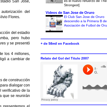
es el nuevo refuerzo de The
Estadio San José,
Strongest]
autorización del
Videos de San Jose de Oruro
El Club San Jose de Oruro
ilvio Flores.
descendio a la Primera B de
Asociación de Futbol de Or
ucción del estadio
amba, pero hubo
ares y se presentó
+ de 58mil en Facebook
e los 4 millones,
Relato del Gol del Titulo 2007
bligó a cambiar de
as de construcción
para dialogar con
verificativo de la
a que se reunirán
le presentemos el