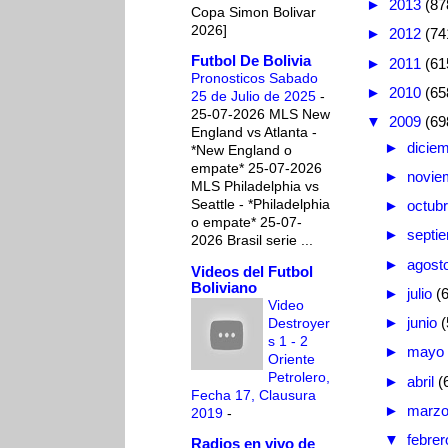
►
2013
(87
Copa Simon Bolivar
2026]
►
2012
(74
Futbol De Bolivia
►
2011
(61
Pronosticos Sabado
►
2010
(65
25 de Julio de 2025
-
25-07-2026 MLS New
▼
2009
(69
England vs Atlanta -
►
dicie
*New England o
empate* 25-07-2026
►
novie
MLS Philadelphia vs
Seattle - *Philadelphia
►
octub
o empate* 25-07-
►
septi
2026 Brasil serie ...
►
agost
Videos del Futbol
Boliviano
►
julio
(
Video
►
junio
(
Destroyer
s 1 - 2
►
mayo
Oriente
Petrolero,
►
abril
(
Fecha 17, Clausura
►
marz
2019
-
▼
febre
Radios en vivo de