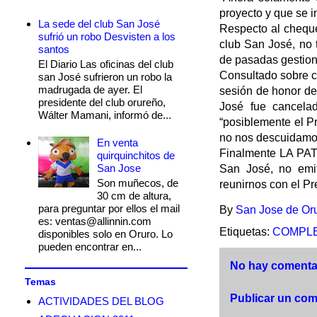
proyecto y que se i
La sede del club San José
Respecto al cheque
sufrió un robo Desvisten a los
club San José, no 
santos
de pasadas gestion
El Diario Las oficinas del club
Consultado sobre cu
san José sufrieron un robo la
madrugada de ayer. El
sesión de honor de
presidente del club orureño,
José fue cancelad
Wálter Mamani, informó de...
“posiblemente el P
no nos descuidamo
En venta
Finalmente LA PATR
quirquinchitos de
San Jose
San José, no emit
Son muñecos, de
reunirnos con el Pr
30 cm de altura,
para preguntar por ellos el mail
By
San Jose de Or
es: ventas@allinnin.com
Etiquetas:
COMPLE
disponibles solo en Oruro. Lo
pueden encontrar en...
No hay comentar
Temas
Publicar un com
ACTIVIDADES DEL BLOG