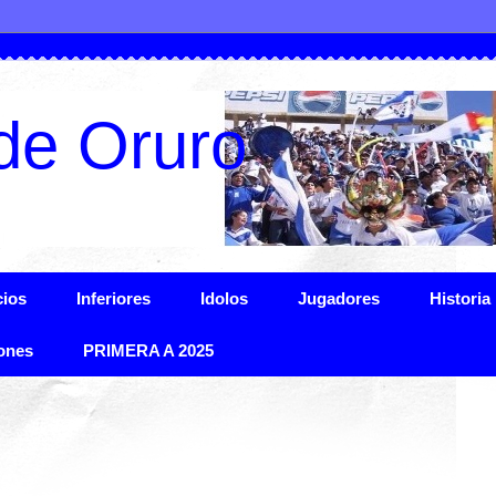
de Oruro
ios
Inferiores
Idolos
Jugadores
Historia
ones
PRIMERA A 2025