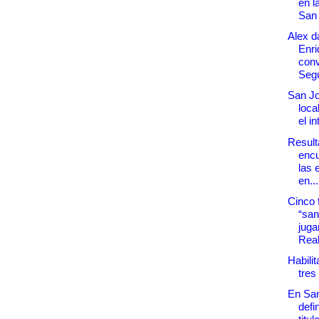
en l
San
Alex d
Enri
conv
Segu
San Jo
loca
el in
Result
encu
las 
en...
Cinco f
“san
juga
Real
Habilit
tres
En San
defi