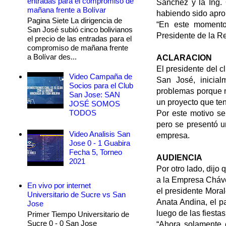
entradas para el compromiso de
Sánchez y la Ing.
mañana frente a Bolívar
habiendo sido apro
Pagina Siete La dirigencia de
“En este momento 
San José subió cinco bolivianos
Presidente de la Re
el precio de las entradas para el
compromiso de mañana frente
a Bolívar des...
ACLARACION
El presidente del c
Video Campaña de
San José, inicia
Socios para el Club
problemas porque n
San Jose: SAN
un proyecto que ten
JOSÉ SOMOS
TODOS
Por este motivo se
pero se presentó un
Video Analisis San
empresa.
Jose 0 - 1 Guabira
Fecha 5, Torneo
AUDIENCIA
2021
Por otro lado, dijo
a la Empresa Cháve
En vivo por internet
el presidente Moral
Universitario de Sucre vs San
Anata Andina, el p
Jose
luego de las fiesta
Primer Tiempo Universitario de
Sucre 0 - 0 San Jose
“Ahora solamente 