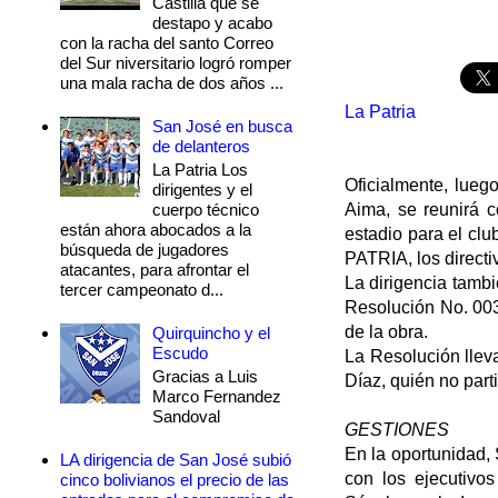
Castilla que se
destapo y acabo
con la racha del santo Correo
del Sur niversitario logró romper
una mala racha de dos años ...
La Patria
San José en busca
de delanteros
La Patria Los
Oficialmente, lueg
dirigentes y el
cuerpo técnico
Aima, se reunirá c
están ahora abocados a la
estadio para el clu
búsqueda de jugadores
PATRIA, los direct
atacantes, para afrontar el
La dirigencia tamb
tercer campeonato d...
Resolución No. 003
de la obra.
Quirquincho y el
Escudo
La Resolución lleva
Gracias a Luis
Díaz, quién no part
Marco Fernandez
Sandoval
GESTIONES
En la oportunidad, 
LA dirigencia de San José subió
con los ejecutivo
cinco bolivianos el precio de las