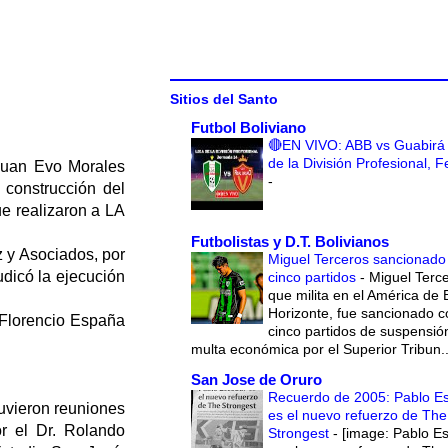
Sitios del Santo
Futbol Boliviano
🔴EN VIVO: ABB vs Guabirá 
de la División Profesional, 
 Juan Evo Morales
-
a construcción del
ue realizaron a LA
Futbolistas y D.T. Bolivianos
 y Asociados, por
Miguel Terceros sancionado
udicó la ejecución
cinco partidos
-
Miguel Terce
que milita en el América de 
Horizonte, fue sancionado c
e Florencio España
cinco partidos de suspensió
multa económica por el Superior Tribun..
San Jose de Oruro
Recuerdo de 2005: Pablo E
tuvieron reuniones
es el nuevo refuerzo de The
r el Dr. Rolando
Strongest
-
[image: Pablo E