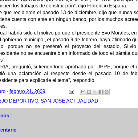
nicien los trabajos de construcción”, dijo Florencio España.
 que recibieron el pasado 13 de diciembre, dijo que nunca se
tiene cuenta corriente en ningún banco, por los muchos acree
es.
al habría sido el motivo porque el presidente Evo Morales, en
l gobierno municipal, el pasado 9 de febrero, haya afirmado q
o, porque no se presentó el proyecto del estadio, Silvio 
residente no se encuentre bien informado de todo el trámite q
s”.
IA, preguntó, si tienen todo aprobado por UPRE, porque el di
ió una aclaración al respecto desde el pasado 10 de feb
esidente para explicarle el tema”, respondió.
uro
-
febrero 21, 2009
JO DEPORTIVO
,
SAN JOSE ACTUALIDAD
ios.:
entario