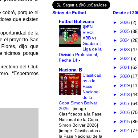
 cobró, porque el
Sitios de Futbol
Desde el 200
dores que existen
Futbol Boliviano
►
2026
(2)
🔴EN
►
2025
(38
VIVO:
 oportunidad de la
ABB vs
ue el proyecto San
►
2024
(28
Guabirá |
Flores, dijo que
Liga de la
►
2023
(47
ue hicimos, porque
División Profesional,
►
2022
(5)
Fecha 14
-
rectorio del Club
►
2021
(62
Nacional B
rero. “Esperamos
Clasificad
►
2020
(17
os a la
►
2019
(11
Fase
Nacional
►
2018
(44
de la
Copa Simon Bolivar
►
2017
(64
2026
-
[image:
►
2016
(70
Clasificados a la Fase
Nacional de la Copa
►
2015
(86
Simon Bolivar 2026]
►
2014
(77
[image: Clasificados a
la Fase Nacional de la