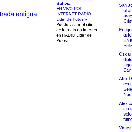
Bolivia
San Jo
EN VIVO POR
el d
trada antigua
INTERNET RADIO
arge
Lider de Potosi
-
Cris
Puede visitar el sitio
Enriqu
de la radio en internet
quier
en RADIO Lider de
En l
Potosi
Sele
Oscar 
dial
juga
San 
Alex 
conv
Sele
Naci
Alex d
conv
sele
fútbo
Viruez