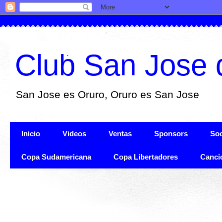
Club San Jose 
San Jose es Oruro, Oruro es San Jose
Inicio
Videos
Ventas
Sponsors
Soc
Copa Sudamericana
Copa Libertadores
Canci