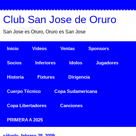
Club San Jose de Oruro
San Jose es Oruro, Oruro es San Jose
Inicio
Videos
Ventas
Sponsors
Socios
Inferiores
Idolos
Jugadores
Historia
Fixtures
Dirigencia
Cuerpo Técnico
Copa Sudamericana
Copa Libertadores
Canciones
PRIMERA A 2025
sábado, febrero 28, 2009