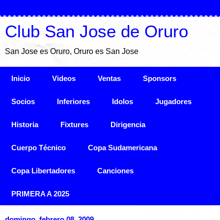
Club San Jose de Oruro
San Jose es Oruro, Oruro es San Jose
Inicio
Videos
Ventas
Sponsors
Socios
Inferiores
Idolos
Jugadores
Historia
Fixtures
Dirigencia
Cuerpo Técnico
Copa Sudamericana
Copa Libertadores
Canciones
PRIMERA A 2025
domingo, febrero 08, 2009