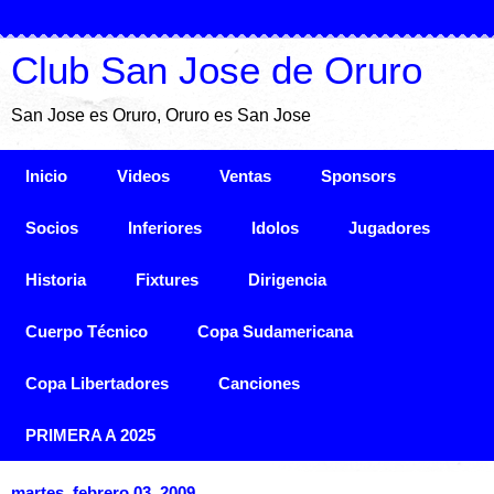
Club San Jose de Oruro
San Jose es Oruro, Oruro es San Jose
Inicio
Videos
Ventas
Sponsors
Socios
Inferiores
Idolos
Jugadores
Historia
Fixtures
Dirigencia
Cuerpo Técnico
Copa Sudamericana
Copa Libertadores
Canciones
PRIMERA A 2025
martes, febrero 03, 2009