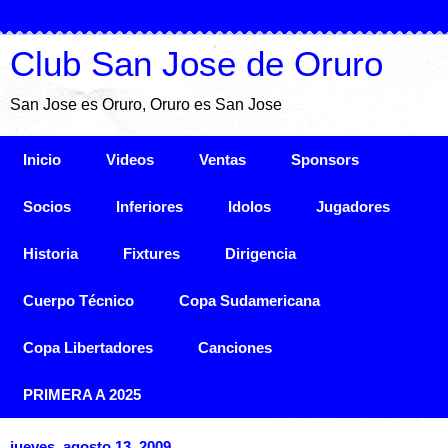
Club San Jose de Oruro
San Jose es Oruro, Oruro es San Jose
Inicio
Videos
Ventas
Sponsors
Socios
Inferiores
Idolos
Jugadores
Historia
Fixtures
Dirigencia
Cuerpo Técnico
Copa Sudamericana
Copa Libertadores
Canciones
PRIMERA A 2025
jueves, agosto 13, 2009