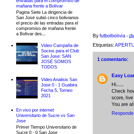
entradas para el compromiso de
mañana frente a Bolívar
Pagina Siete La dirigencia de
San José subió cinco bolivianos
el precio de las entradas para el
compromiso de mañana frente
a Bolívar des...
By
futbolbolivia
-
di
Etiquetas:
APERTU
Video Campaña de
Socios para el Club
San Jose: SAN
1 comentario:
JOSÉ SOMOS
TODOS
Easy Loa
Video Analisis San
Hi......
Jose 0 - 1 Guabira
Fecha 5, Torneo
Check how 
2021
score, live
You are a
En vivo por internet
Responde
Universitario de Sucre vs San
Jose
Primer Tiempo Universitario de
Sucre 0 - 0 San Jose