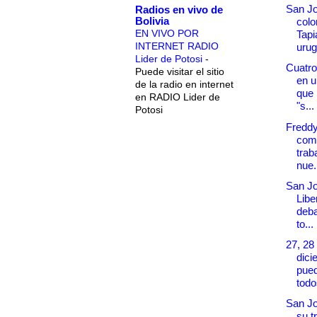
San Jo
Radios en vivo de
Bolivia
col
EN VIVO POR
Tapi
INTERNET RADIO
urug
Lider de Potosi
-
Cuatro
Puede visitar el sitio
en u
de la radio en internet
que
en RADIO Lider de
"s...
Potosi
Fredd
com
trab
nue.
San Jo
Libe
deba
to...
27, 28
dici
pued
todos
San Jo
su t