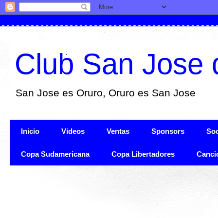
Club San Jose 
San Jose es Oruro, Oruro es San Jose
Inicio
Videos
Ventas
Sponsors
Soc
Copa Sudamericana
Copa Libertadores
Canci