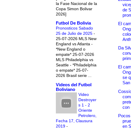
la Fase Nacional de la
vice
Copa Simon Bolivar
de 
2026]
prom
Futbol De Bolivia
El ca
Pronosticos Sabado
Ongu
25 de Julio de 2025
-
col
25-07-2026 MLS New
Anth
England vs Atlanta -
Da Sil
*New England o
conv
empate* 25-07-2026
prim
MLS Philadelphia vs
Seattle - *Philadelphia
El ca
o empate* 25-07-
Ong
2026 Brasil serie ...
se q
San
Videos del Futbol
Boliviano
Cossío
Video
come
Destroyer
pre
s 1 - 2
con 
Oriente
Petrolero,
Pocos
Fecha 17, Clausura
prue
2019
-
en 