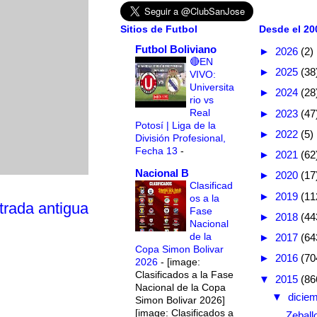
Sitios de Futbol
Desde el 200
Futbol Boliviano
►
2026
(2)
🔴EN
►
2025
(38
VIVO:
Universita
►
2024
(28
rio vs
Real
►
2023
(47
Potosí | Liga de la
►
2022
(5)
División Profesional,
Fecha 13
-
►
2021
(62
Nacional B
►
2020
(17
Clasificad
►
2019
(11
os a la
trada antigua
Fase
►
2018
(44
Nacional
de la
►
2017
(64
Copa Simon Bolivar
►
2016
(70
2026
-
[image:
Clasificados a la Fase
▼
2015
(86
Nacional de la Copa
▼
dicie
Simon Bolivar 2026]
[image: Clasificados a
Zeball