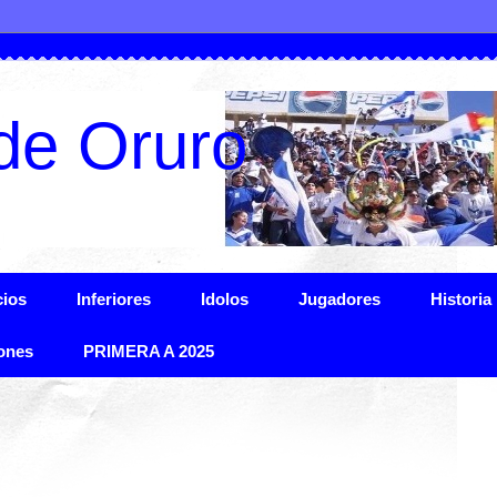
de Oruro
ios
Inferiores
Idolos
Jugadores
Historia
ones
PRIMERA A 2025