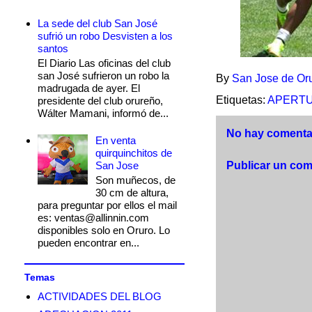
La sede del club San José
sufrió un robo Desvisten a los
santos
El Diario Las oficinas del club
san José sufrieron un robo la
By
San Jose de Or
madrugada de ayer. El
Etiquetas:
APERTU
presidente del club orureño,
Wálter Mamani, informó de...
No hay comentar
En venta
quirquinchitos de
San Jose
Publicar un com
Son muñecos, de
30 cm de altura,
para preguntar por ellos el mail
es: ventas@allinnin.com
disponibles solo en Oruro. Lo
pueden encontrar en...
Temas
ACTIVIDADES DEL BLOG