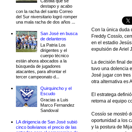
Castilla que se
destapo y acabo
con la racha del santo Correo
del Sur niversitario logró romper
una mala racha de dos años ...
Con la única duda 
San José en busca
Freddy Cossío, cerr
de delanteros
en el estadio Jesús
La Patria Los
expulsión de Ariel 
dirigentes y el
cuerpo técnico
están ahora abocados a la
La decisión final d
búsqueda de jugadores
tuvo una dolencia e
atacantes, para afrontar el
José jugar con tre
tercer campeonato d...
otra alternativa es 
Quirquincho y el
Escudo
El estratega defini
Gracias a Luis
retorna al equipo c
Marco Fernandez
Sandoval
Cossío se mostró d
oportunidad a los c
LA dirigencia de San José subió
y la postura de Mij
cinco bolivianos el precio de las