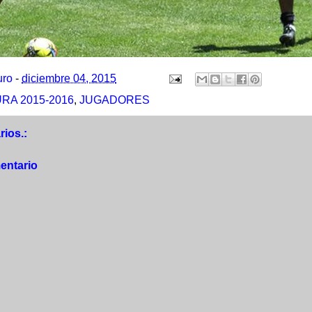
uro
-
diciembre 04, 2015
RA 2015-2016
,
JUGADORES
ios.:
entario