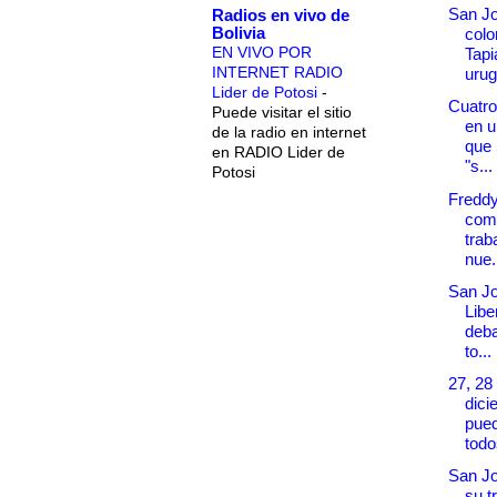
San Jo
Radios en vivo de
Bolivia
col
EN VIVO POR
Tapi
INTERNET RADIO
urug
Lider de Potosi
-
Cuatro
Puede visitar el sitio
en u
de la radio en internet
que
en RADIO Lider de
"s...
Potosi
Fredd
com
trab
nue.
San Jo
Libe
deba
to...
27, 28
dici
pued
todos
San Jo
su t