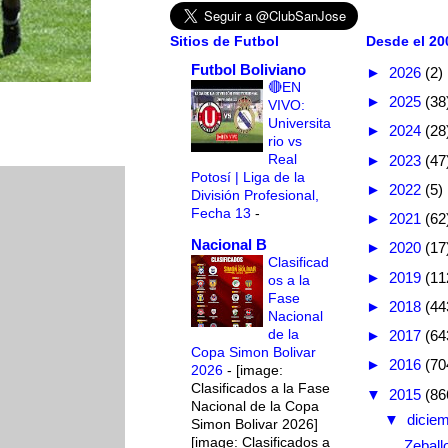
Sitios de Futbol
Desde el 200
Futbol Boliviano
►
2026
(2)
🔴EN
►
2025
(38
VIVO:
Universita
►
2024
(28
rio vs
Real
►
2023
(47
Potosí | Liga de la
►
2022
(5)
División Profesional,
Fecha 13
-
►
2021
(62
Nacional B
►
2020
(17
Clasificad
►
2019
(11
os a la
Fase
►
2018
(44
Nacional
de la
►
2017
(64
Copa Simon Bolivar
►
2016
(70
2026
-
[image:
Clasificados a la Fase
▼
2015
(86
Nacional de la Copa
▼
dicie
Simon Bolivar 2026]
[image: Clasificados a
Zeball