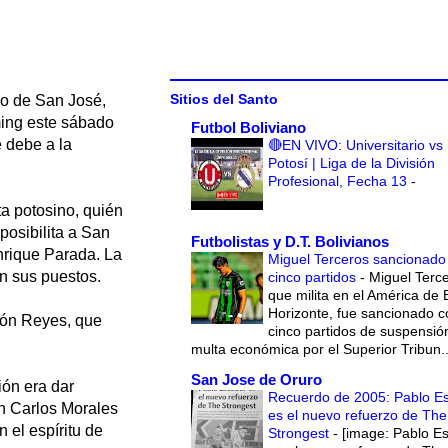
Sitios del Santo
no de San José,
ming este sábado
Futbol Boliviano
 debe a la
🔴EN VIVO: Universitario vs
Potosí | Liga de la División
Profesional, Fecha 13
-
ta potosino, quién
posibilita a San
Futbolistas y D.T. Bolivianos
nrique Parada. La
Miguel Terceros sancionado
en sus puestos.
cinco partidos
-
Miguel Terce
que milita en el América de 
Horizonte, fue sancionado c
bdón Reyes, que
cinco partidos de suspensió
multa económica por el Superior Tribun..
San Jose de Oruro
ón era dar
Recuerdo de 2005: Pablo E
an Carlos Morales
es el nuevo refuerzo de The
 el espíritu de
Strongest
-
[image: Pablo E