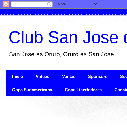
Club San Jose 
San Jose es Oruro, Oruro es San Jose
Inicio
Videos
Ventas
Sponsors
Soc
Copa Sudamericana
Copa Libertadores
Canci