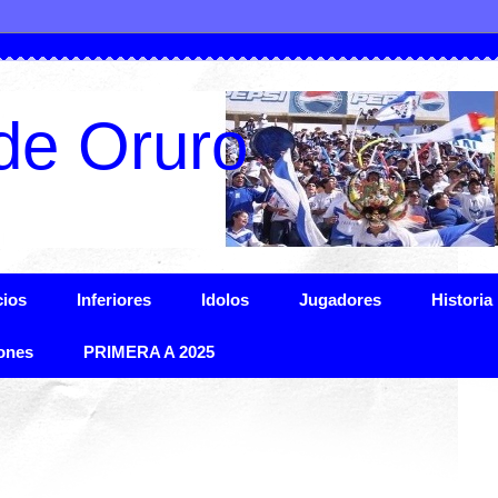
de Oruro
ios
Inferiores
Idolos
Jugadores
Historia
ones
PRIMERA A 2025