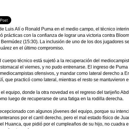
de Luis Alí o Ronald Puma en el medio campo, el técnico interi
ó prácticas con la confianza de lograr una victoria contra Bloo
 Bermúdez (15:30). La inclusión de uno de los dos jugadores se
Juárez en el último compromiso.
el cuerpo técnico está sujetó a la recuperación del mediocampis
stomacal el viernes, y no pudo entrenarse. El ingreso de Puma 
s mediocampistas ofensivos, y mandar como lateral derecho a E
Alí, que practicó como lateral, mientras el resto se mantuvieron 
ó el equipo, donde la otra novedad es el regreso del tarijeño A
omo luego de recuperarse de una fatiga en la rodilla derecha.
ecepcionado con algunos jóvenes del equipo, porque su intenci
anteranos por el carril derecho, pero el mal estado físico de Ju
ael Huanca, que pidió por el cumpleaños de su hijo, no cuadra en