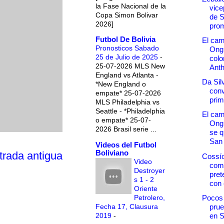
la Fase Nacional de la
vice
Copa Simon Bolivar
de 
2026]
prom
Futbol De Bolivia
El ca
Pronosticos Sabado
Ongu
25 de Julio de 2025
-
col
25-07-2026 MLS New
Anth
England vs Atlanta -
Da Sil
*New England o
conv
empate* 25-07-2026
prim
MLS Philadelphia vs
Seattle - *Philadelphia
El ca
o empate* 25-07-
Ong
2026 Brasil serie ...
se q
San
Videos del Futbol
Boliviano
trada antigua
Cossío
Video
come
Destroyer
pre
s 1 - 2
con 
Oriente
Petrolero,
Pocos
Fecha 17, Clausura
prue
2019
-
en 