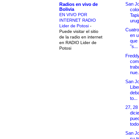
San Jo
Radios en vivo de
Bolivia
col
EN VIVO POR
Tapi
INTERNET RADIO
urug
Lider de Potosi
-
Cuatro
Puede visitar el sitio
en u
de la radio en internet
que
en RADIO Lider de
"s...
Potosi
Fredd
com
trab
nue.
San Jo
Libe
deba
to...
27, 28
dici
pued
todos
San Jo
su t