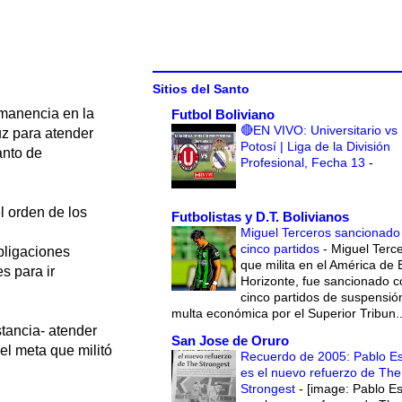
Sitios del Santo
rmanencia en la
Futbol Boliviano
🔴EN VIVO: Universitario vs
uz para atender
Potosí | Liga de la División
anto de
Profesional, Fecha 13
-
el orden de los
Futbolistas y D.T. Bolivianos
Miguel Terceros sancionado
cinco partidos
-
Miguel Terce
bligaciones
que milita en el América de 
s para ir
Horizonte, fue sancionado c
cinco partidos de suspensió
multa económica por el Superior Tribun..
stancia- atender
San Jose de Oruro
el meta que militó
Recuerdo de 2005: Pablo E
es el nuevo refuerzo de The
Strongest
-
[image: Pablo E