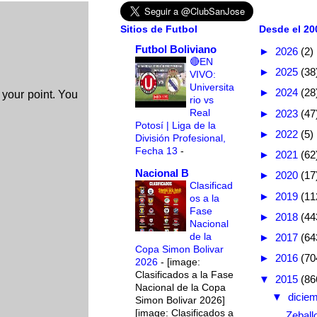
Sitios de Futbol
Desde el 200
Futbol Boliviano
►
2026
(2)
🔴EN
►
2025
(38
VIVO:
Universita
►
2024
(28
 your point. You
rio vs
Real
►
2023
(47
Potosí | Liga de la
►
2022
(5)
División Profesional,
Fecha 13
-
►
2021
(62
Nacional B
►
2020
(17
Clasificad
►
2019
(11
os a la
Fase
►
2018
(44
Nacional
de la
►
2017
(64
Copa Simon Bolivar
►
2016
(70
2026
-
[image:
Clasificados a la Fase
▼
2015
(86
Nacional de la Copa
▼
dicie
Simon Bolivar 2026]
[image: Clasificados a
Zeball