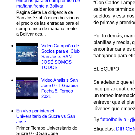
entradas para el compromiso de
“Con Carlos Lampe 
mañana frente a Bolívar
saldar los términos
Pagina Siete La dirigencia de
sueldos, y estamos
San José subió cinco bolivianos
de primas y premios
el precio de las entradas para el
compromiso de mañana frente
a Bolívar des...
Por lo demás, manif
planillas y media, q
Video Campaña de
encontrar canales d
Socios para el Club
trabajando para ello
San Jose: SAN
JOSÉ SOMOS
TODOS
EL EQUIPO
Video Analisis San
Se adelantó que el 
Jose 0 - 1 Guabira
incorporar cuatro re
Fecha 5, Torneo
un torneo internaci
2021
entrever que el pl
jóvenes que empeza
En vivo por internet
Universitario de Sucre vs San
By
futbolbolivia
-
di
Jose
Primer Tiempo Universitario de
Etiquetas:
DIRIGE
Sucre 0 - 0 San Jose