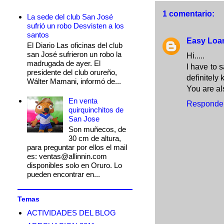
1 comentario:
La sede del club San José
sufrió un robo Desvisten a los
santos
Easy Loa
El Diario Las oficinas del club
san José sufrieron un robo la
Hi.....
madrugada de ayer. El
I have to 
presidente del club orureño,
definitely 
Wálter Mamani, informó de...
You are a
En venta
Responde
quirquinchitos de
San Jose
Son muñecos, de
30 cm de altura,
para preguntar por ellos el mail
es: ventas@allinnin.com
disponibles solo en Oruro. Lo
pueden encontrar en...
Temas
ACTIVIDADES DEL BLOG