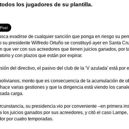
odos los jugadores de su plantilla.
usca evadirse de cualquier sanción que ponga en riesgo su pe
to su presidente Wilfredo Ortuño se constituyó ayer en Santa Cr
n que ver con sus acreedores que tienen juicios ganados, por t
torio y con plazos que están por expirar.
ión del directivo, el pasivo del club de la ‘V azulada’ está por 
 bolivianos, monto que es consecuencia de la acumulación de o
ace varias gestiones y que la dirigencia está viendo los canale
sada carga.
ircunstancia, su presidencia vio por conveniente –en primera in
 a los juicios ganados por sus acreedores, y citó el caso Lampe, 
dor por cuatro temporadas.