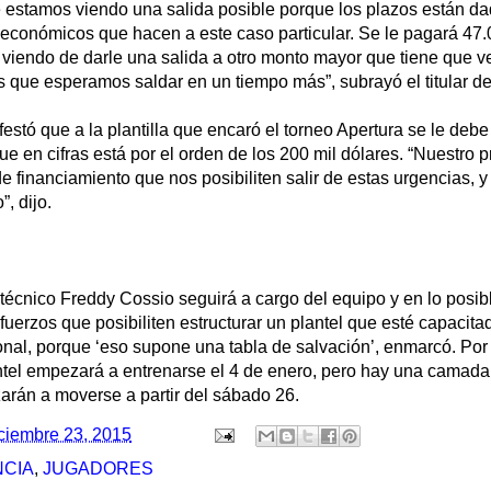
estamos viendo una salida posible porque los plazos están d
 económicos que hacen a este caso particular. Se le pagará 47.
 viendo de darle una salida a otro monto mayor que tiene que v
 que esperamos saldar en un tiempo más”, subrayó el titular de
estó que a la plantilla que encaró el torneo Apertura se le deb
ue en cifras está por el orden de los 200 mil dólares. “Nuestro 
e financiamiento que nos posibiliten salir de estas urgencias, 
”, dijo.
técnico Freddy Cossio seguirá a cargo del equipo y en lo posib
fuerzos que posibiliten estructurar un plantel que esté capacitad
onal, porque ‘eso supone una tabla de salvación’, enmarcó. Por
antel empezará a entrenarse el 4 de enero, pero hay una camad
rán a moverse a partir del sábado 26.
ciembre 23, 2015
NCIA
,
JUGADORES