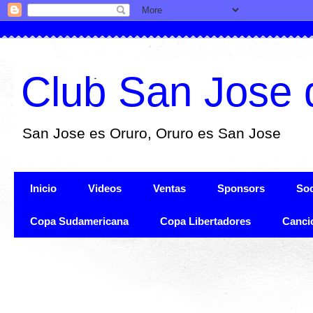
Club San Jose 
San Jose es Oruro, Oruro es San Jose
Inicio
Videos
Ventas
Sponsors
Soc
Copa Sudamericana
Copa Libertadores
Canci