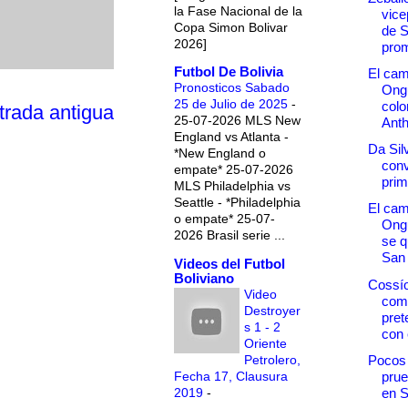
la Fase Nacional de la
vice
Copa Simon Bolivar
de 
2026]
prom
Futbol De Bolivia
El ca
Pronosticos Sabado
Ongu
25 de Julio de 2025
-
col
trada antigua
25-07-2026 MLS New
Anth
England vs Atlanta -
Da Sil
*New England o
conv
empate* 25-07-2026
prim
MLS Philadelphia vs
Seattle - *Philadelphia
El ca
o empate* 25-07-
Ong
2026 Brasil serie ...
se q
San
Videos del Futbol
Boliviano
Cossío
Video
come
Destroyer
pre
s 1 - 2
con 
Oriente
Petrolero,
Pocos
Fecha 17, Clausura
prue
2019
-
en 