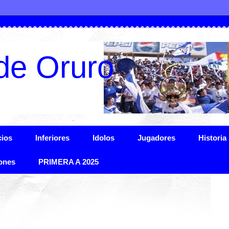
de Oruro
ios
Inferiores
Idolos
Jugadores
Historia
ones
PRIMERA A 2025