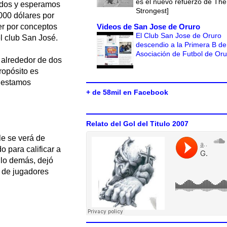
es el nuevo refuerzo de The
ados y esperamos
Strongest]
000 dólares por
Videos de San Jose de Oruro
er por conceptos
El Club San Jose de Oruro
l club San José.
descendio a la Primera B de
Asociación de Futbol de Or
e alrededor de dos
propósito es
y estamos
+ de 58mil en Facebook
Relato del Gol del Titulo 2007
le se verá de
o para calificar a
 lo demás, dejó
a de jugadores