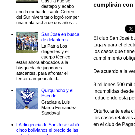
Castilla que se
cumplirán con t
destapo y acabo
con la racha del santo Correo
del Sur niversitario logró romper
una mala racha de dos años ...
San José en busca
El club San José b
de delanteros
Liga y para el efec
La Patria Los
dirigentes y el
los casos que tiene
cuerpo técnico
cumplimiento obliga
están ahora abocados a la
búsqueda de jugadores
De acuerdo a la vers
atacantes, para afrontar el
tercer campeonato d...
8 millones 500 mil
Quirquincho y el
incumplidas desde h
Escudo
reduciendo esta pe
Gracias a Luis
Marco Fernandez
Ortuño, ante esta c
Sandoval
los casos relativos
en el club de Paga
LA dirigencia de San José subió
cinco bolivianos el precio de las