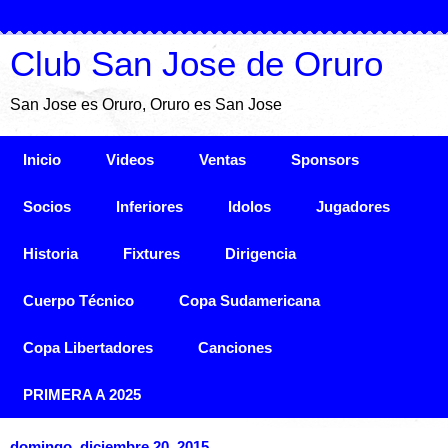
Club San Jose de Oruro
San Jose es Oruro, Oruro es San Jose
Inicio
Videos
Ventas
Sponsors
Socios
Inferiores
Idolos
Jugadores
Historia
Fixtures
Dirigencia
Cuerpo Técnico
Copa Sudamericana
Copa Libertadores
Canciones
PRIMERA A 2025
domingo, diciembre 20, 2015