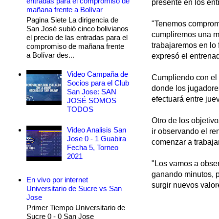
entradas para el compromiso de
presente en los en
mañana frente a Bolívar
Pagina Siete La dirigencia de
"Tenemos compromet
San José subió cinco bolivianos
cumpliremos una min
el precio de las entradas para el
trabajaremos en lo
compromiso de mañana frente
a Bolívar des...
expresó el entrena
Video Campaña de
Cumpliendo con el 
Socios para el Club
donde los jugadores
San Jose: SAN
efectuará entre jue
JOSÉ SOMOS
TODOS
Otro de los objetiv
Video Analisis San
ir observando el r
Jose 0 - 1 Guabira
comenzar a trabajar 
Fecha 5, Torneo
2021
"Los vamos a obser
ganando minutos, p
En vivo por internet
surgir nuevos valor
Universitario de Sucre vs San
Jose
Primer Tiempo Universitario de
Sucre 0 - 0 San Jose