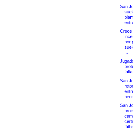
San J
suel
plan
entr
Crece 
ince
por 
suel
...
Jugado
prot
falt
San J
reto
entr
pens
San J
pro
cam
cer
fútbo