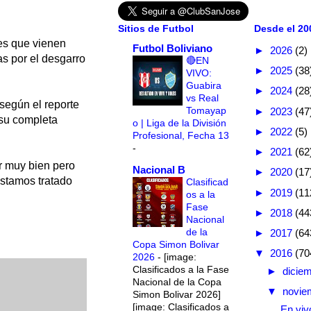
Sitios de Futbol
Desde el 200
es que vienen
Futbol Boliviano
►
2026
(2)
as por el desgarro
🔴EN
►
2025
(38
VIVO:
Guabira
►
2024
(28
vs Real
 según el reporte
Tomayap
►
2023
(47
 su completa
o | Liga de la División
►
2022
(5)
Profesional, Fecha 13
-
►
2021
(62
r muy bien pero
Nacional B
►
2020
(17
estamos tratado
Clasificad
►
2019
(11
os a la
Fase
►
2018
(44
Nacional
de la
►
2017
(64
Copa Simon Bolivar
▼
2016
(70
2026
-
[image:
Clasificados a la Fase
►
dicie
Nacional de la Copa
▼
novie
Simon Bolivar 2026]
[image: Clasificados a
En vivo