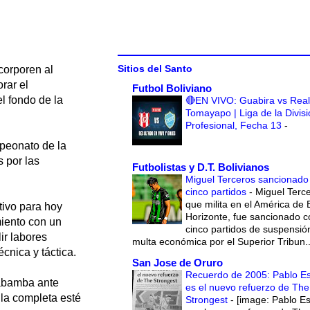
Sitios del Santo
corporen al
rar el
Futbol Boliviano
l fondo de la
🔴EN VIVO: Guabira vs Real
Tomayapo | Liga de la Divis
Profesional, Fecha 13
-
mpeonato de la
s por las
Futbolistas y D.T. Bolivianos
Miguel Terceros sancionado
cinco partidos
-
Miguel Terce
que milita en el América de 
tivo para hoy
Horizonte, fue sancionado c
miento con un
cinco partidos de suspensió
ir labores
multa económica por el Superior Tribun..
écnica y táctica.
San Jose de Oruro
Recuerdo de 2005: Pablo E
habamba ante
es el nuevo refuerzo de The
lla completa esté
Strongest
-
[image: Pablo E