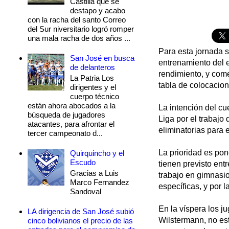
Castilla que se
destapo y acabo
con la racha del santo Correo
del Sur niversitario logró romper
una mala racha de dos años ...
Para esta jornada s
San José en busca
entrenamiento del e
de delanteros
rendimiento, y come
La Patria Los
tabla de colocacion
dirigentes y el
cuerpo técnico
están ahora abocados a la
La intención del cu
búsqueda de jugadores
Liga por el trabajo
atacantes, para afrontar el
eliminatorias para 
tercer campeonato d...
La prioridad es pon
Quirquincho y el
Escudo
tienen previsto ent
Gracias a Luis
trabajo en gimnasio
Marco Fernandez
específicas, y por l
Sandoval
En la víspera los 
LA dirigencia de San José subió
Wilstermann, no est
cinco bolivianos el precio de las