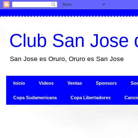
Club San Jose 
San Jose es Oruro, Oruro es San Jose
Inicio
Videos
Ventas
Sponsors
Soc
Copa Sudamericana
Copa Libertadores
Canci