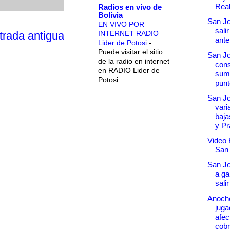
Real
Radios en vivo de
Bolivia
San Jo
EN VIVO POR
sali
INTERNET RADIO
trada antigua
ante
Lider de Potosi
-
Puede visitar el sitio
San Jo
de la radio en internet
cons
en RADIO Lider de
suma
Potosi
punt
San J
vari
baja
y Pr
Video B
San
San Jo
a ga
sali
Anoche
juga
afec
cobr