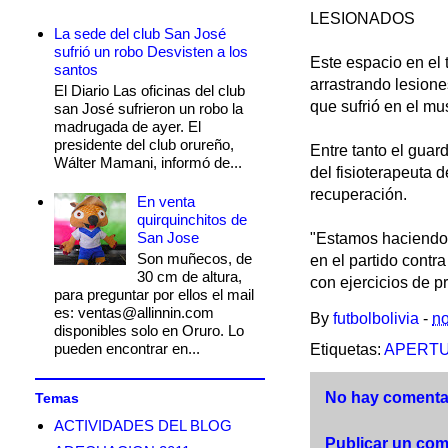
LESIONADOS
La sede del club San José
sufrió un robo Desvisten a los
Este espacio en el
santos
arrastrando lesiones
El Diario Las oficinas del club
que sufrió en el mu
san José sufrieron un robo la
madrugada de ayer. El
presidente del club orureño,
Entre tanto el guar
Wálter Mamani, informó de...
del fisioterapeuta 
recuperación.
En venta
quirquinchitos de
San Jose
"Estamos haciendo 
Son muñecos, de
en el partido contr
30 cm de altura,
con ejercicios de p
para preguntar por ellos el mail
es: ventas@allinnin.com
By
futbolbolivia
-
no
disponibles solo en Oruro. Lo
pueden encontrar en...
Etiquetas:
APERTU
No hay comentar
Temas
ACTIVIDADES DEL BLOG
Publicar un com