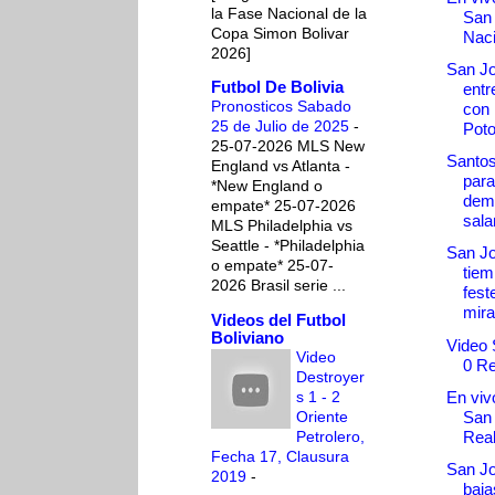
la Fase Nacional de la
San
Copa Simon Bolivar
Naci
2026]
San Jo
Futbol De Bolivia
entr
Pronosticos Sabado
con 
25 de Julio de 2025
-
Poto
25-07-2026 MLS New
Santos
England vs Atlanta -
para
*New England o
dem
empate* 25-07-2026
sala
MLS Philadelphia vs
Seattle - *Philadelphia
San Jo
o empate* 25-07-
tiem
2026 Brasil serie ...
fest
mira 
Videos del Futbol
Boliviano
Video 
Video
0 Re
Destroyer
s 1 - 2
En vivo
Oriente
San
Petrolero,
Real
Fecha 17, Clausura
San Jo
2019
-
baja