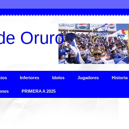
de Oruro
ios
Inferiores
Idolos
Jugadores
Historia
ones
PRIMERA A 2025