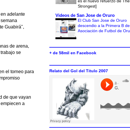
es el nuevo refuerzo de The
Strongest]
 en adelante
Videos de San Jose de Oruro
El Club San Jose de Oruro
ta semana
descendio a la Primera B de
te Guabirá",
Asociación de Futbol de Or
unas de arena,
trabajo se
+ de 58mil en Facebook
Relato del Gol del Titulo 2007
en el torneo para
compromiso
ad de que vayan
e empiecen a