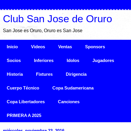
Club San Jose de Oruro
San Jose es Oruro, Oruro es San Jose
Inicio
Videos
Ventas
Sponsors
Socios
Inferiores
Idolos
Jugadores
Historia
Fixtures
Dirigencia
Cuerpo Técnico
Copa Sudamericana
Copa Libertadores
Canciones
PRIMERA A 2025
miércoles, noviembre 23, 2016