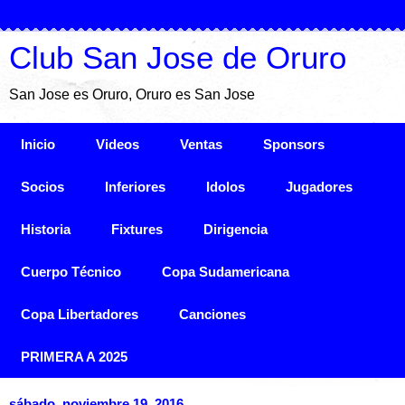
Club San Jose de Oruro
San Jose es Oruro, Oruro es San Jose
Inicio
Videos
Ventas
Sponsors
Socios
Inferiores
Idolos
Jugadores
Historia
Fixtures
Dirigencia
Cuerpo Técnico
Copa Sudamericana
Copa Libertadores
Canciones
PRIMERA A 2025
sábado, noviembre 19, 2016