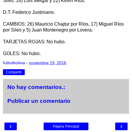
Siles, 16) Luis Melgar y 22) Kevin Ríos.
D.T. Federico Justiniano.
CAMBIOS: 26) Mauricio Chajtur por Ríos, 17) Miguel Ríos
por Siles y 5) Juan Montenegro por Lovera.
TARJETAS ROJAS: No hubo.
GOLES: No hubo.
futbolbolivia
-
noviembre 19, 2016
Compartir
No hay comentarios.:
Publicar un comentario
‹
›
Página Principal