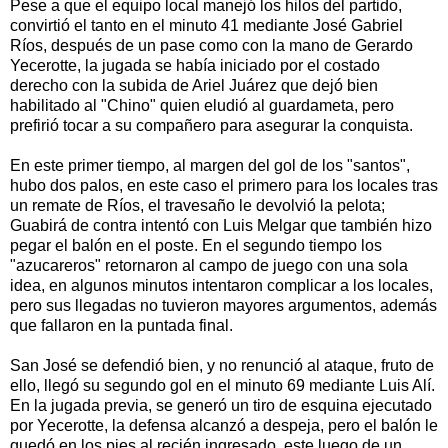
Pese a que el equipo local manejó los hilos del partido,
convirtió el tanto en el minuto 41 mediante José Gabriel
Ríos, después de un pase como con la mano de Gerardo
Yecerotte, la jugada se había iniciado por el costado
derecho con la subida de Ariel Juárez que dejó bien
habilitado al "Chino" quien eludió al guardameta, pero
prefirió tocar a su compañero para asegurar la conquista.
En este primer tiempo, al margen del gol de los "santos",
hubo dos palos, en este caso el primero para los locales tras
un remate de Ríos, el travesaño le devolvió la pelota;
Guabirá de contra intentó con Luis Melgar que también hizo
pegar el balón en el poste. En el segundo tiempo los
"azucareros" retornaron al campo de juego con una sola
idea, en algunos minutos intentaron complicar a los locales,
pero sus llegadas no tuvieron mayores argumentos, además
que fallaron en la puntada final.
San José se defendió bien, y no renunció al ataque, fruto de
ello, llegó su segundo gol en el minuto 69 mediante Luis Alí.
En la jugada previa, se generó un tiro de esquina ejecutado
por Yecerotte, la defensa alcanzó a despeja, pero el balón le
quedó en los pies al recién ingresado, este luego de un