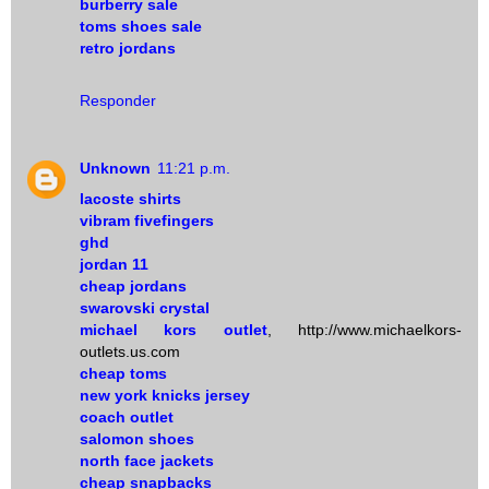
burberry sale
toms shoes sale
retro jordans
Responder
Unknown
11:21 p.m.
lacoste shirts
vibram fivefingers
ghd
jordan 11
cheap jordans
swarovski crystal
michael kors outlet
, http://www.michaelkors-
outlets.us.com
cheap toms
new york knicks jersey
coach outlet
salomon shoes
north face jackets
cheap snapbacks