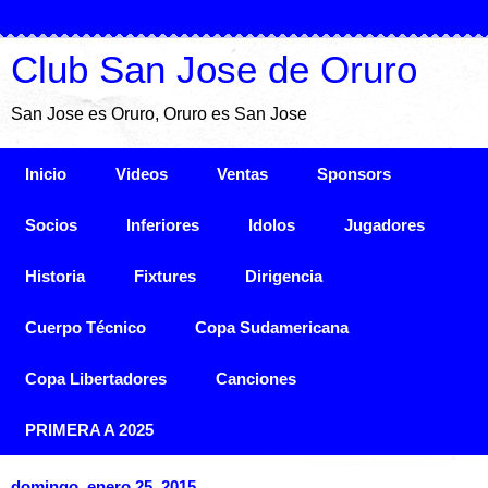
Club San Jose de Oruro
San Jose es Oruro, Oruro es San Jose
Inicio
Videos
Ventas
Sponsors
Socios
Inferiores
Idolos
Jugadores
Historia
Fixtures
Dirigencia
Cuerpo Técnico
Copa Sudamericana
Copa Libertadores
Canciones
PRIMERA A 2025
domingo, enero 25, 2015