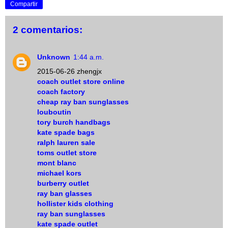
Compartir
2 comentarios:
Unknown
1:44 a.m.
2015-06-26 zhengjx
coach outlet store online
coach factory
cheap ray ban sunglasses
louboutin
tory burch handbags
kate spade bags
ralph lauren sale
toms outlet store
mont blanc
michael kors
burberry outlet
ray ban glasses
hollister kids clothing
ray ban sunglasses
kate spade outlet