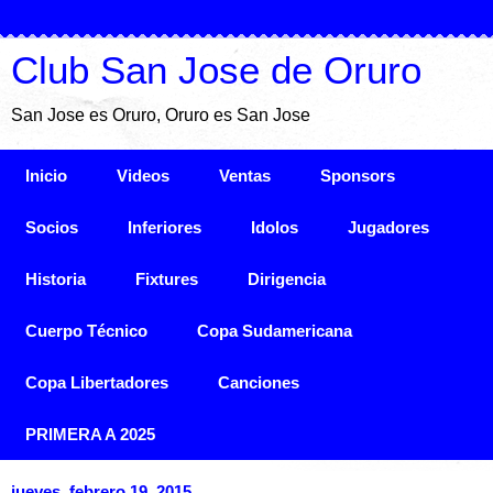
Club San Jose de Oruro
San Jose es Oruro, Oruro es San Jose
Inicio
Videos
Ventas
Sponsors
Socios
Inferiores
Idolos
Jugadores
Historia
Fixtures
Dirigencia
Cuerpo Técnico
Copa Sudamericana
Copa Libertadores
Canciones
PRIMERA A 2025
jueves, febrero 19, 2015