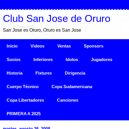
Club San Jose de Oruro
San Jose es Oruro, Oruro es San Jose
Inicio
Videos
Ventas
Sponsors
Socios
Inferiores
Idolos
Jugadores
Historia
Fixtures
Dirigencia
Cuerpo Técnico
Copa Sudamericana
Copa Libertadores
Canciones
PRIMERA A 2025
martes, agosto 26, 2008