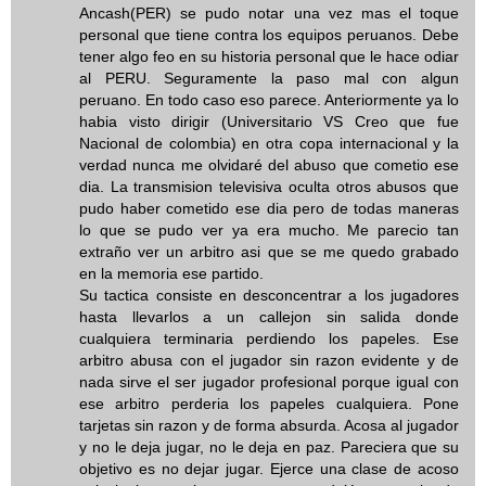
Ancash(PER) se pudo notar una vez mas el toque
personal que tiene contra los equipos peruanos. Debe
tener algo feo en su historia personal que le hace odiar
al PERU. Seguramente la paso mal con algun
peruano. En todo caso eso parece. Anteriormente ya lo
habia visto dirigir (Universitario VS Creo que fue
Nacional de colombia) en otra copa internacional y la
verdad nunca me olvidaré del abuso que cometio ese
dia. La transmision televisiva oculta otros abusos que
pudo haber cometido ese dia pero de todas maneras
lo que se pudo ver ya era mucho. Me parecio tan
extraño ver un arbitro asi que se me quedo grabado
en la memoria ese partido.
Su tactica consiste en desconcentrar a los jugadores
hasta llevarlos a un callejon sin salida donde
cualquiera terminaria perdiendo los papeles. Ese
arbitro abusa con el jugador sin razon evidente y de
nada sirve el ser jugador profesional porque igual con
ese arbitro perderia los papeles cualquiera. Pone
tarjetas sin razon y de forma absurda. Acosa al jugador
y no le deja jugar, no le deja en paz. Pareciera que su
objetivo es no dejar jugar. Ejerce una clase de acoso