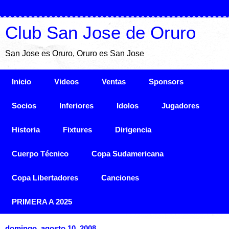
Club San Jose de Oruro
San Jose es Oruro, Oruro es San Jose
Inicio
Videos
Ventas
Sponsors
Socios
Inferiores
Idolos
Jugadores
Historia
Fixtures
Dirigencia
Cuerpo Técnico
Copa Sudamericana
Copa Libertadores
Canciones
PRIMERA A 2025
domingo, agosto 10, 2008